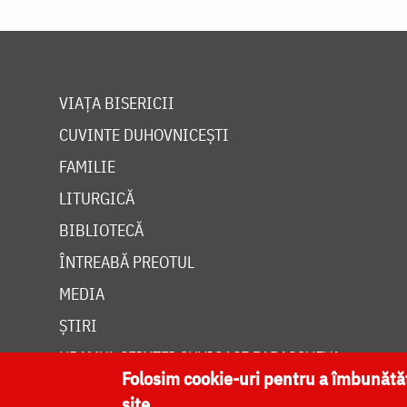
VIAȚA BISERICII
CUVINTE DUHOVNICEȘTI
FAMILIE
LITURGICĂ
BIBLIOTECĂ
ÎNTREABĂ PREOTUL
MEDIA
ȘTIRI
HRAMUL SFINTEI CUVIOASE PARASCHEVA
Folosim cookie-uri pentru a îmbunăt
site.