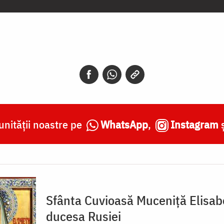
nității noastre pe
WhatsApp
,
Instagram
Sfânta Cuvioasă Muceniță Elisab
ducesa Rusiei