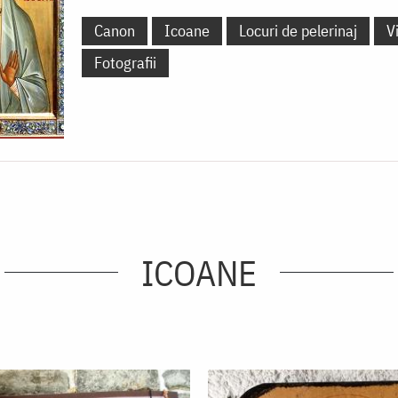
Canon
Icoane
Locuri de pelerinaj
V
Fotografii
ICOANE