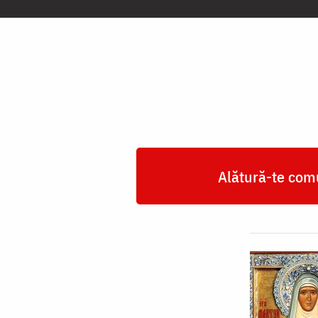
Cuvioasă
Muceniță
Elisabeta
Feodorovna,
ducesa
Rusiei
Alătură-te comu