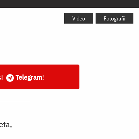
Video
Fotografii
și
Telegram
!
eta,