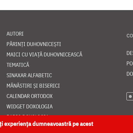
AUTORI
PĂRINȚI DUHOVNICEȘTI
DE
MAICI CU VIAȚĂ DUHOVNICEASCĂ
PO
TEMATICĂ
DO
SINAXAR ALFABETIC
MĂNĂSTIRI ȘI BISERICI
CALENDAR ORTODOX
WIDGET DOXOLOGIA
RADIO DOXOLOGIA
ăți experiența dumneavoastră pe acest