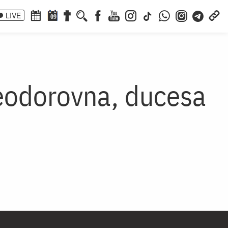
LIVE
09
Feodorovna, ducesa