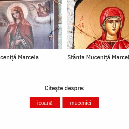
ceniță Marcela
Sfânta Muceniță Marce
Citește despre:
icoană
mucenici