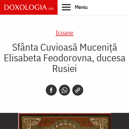
Skip
Meniu
to
main
Main
content
navigation
Icoane
Sfânta Cuvioasă Muceniță
Elisabeta Feodorovna, ducesa
Rusiei