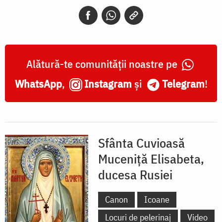
Elisabeta
Feodorovna,
ducesa
Rusiei
Alătură-te comunității noastre pe
WhatsApp
,
Instagram
și
Telegram
!
Sfânta Cuvioasă
Muceniță Elisabeta,
ducesa Rusiei
Canon
Icoane
Locuri de pelerinaj
Video