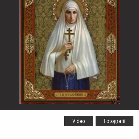
Sfânta
Cuvioasă
Video
Fotografii
Muceniță