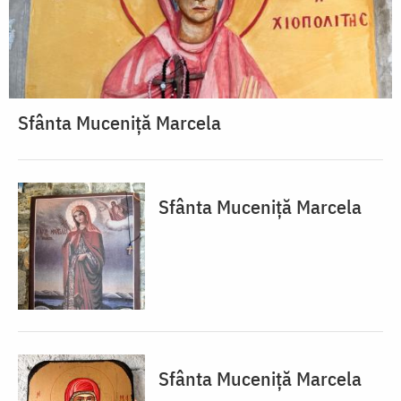
Sfânta Muceniță Marcela
Sfânta Muceniță Marcela
Sfânta Muceniță Marcela