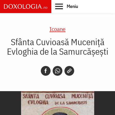
Skip
Meniu
to
main
Main
content
navigation
Icoane
Sfânta Cuvioasă Muceniță
Evloghia de la Samurcășești