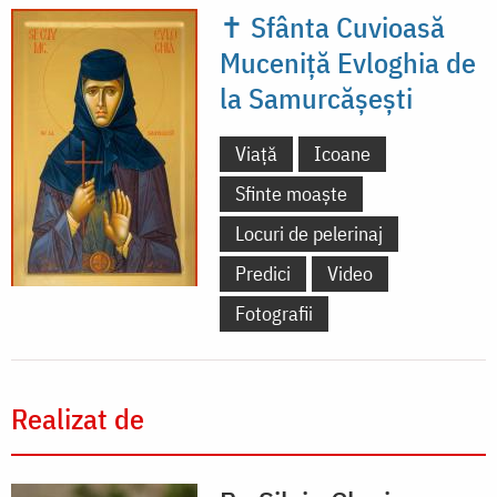
✝ Sfânta Cuvioasă
Muceniță Evloghia de
la Samurcășești
Viață
Icoane
Sfinte moaște
Locuri de pelerinaj
Predici
Video
Fotografii
Realizat de