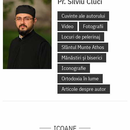
Pr. Silviu Cluci
Cuvinte ale autorului
Video
Fotografii
Locuri de pelerinaj
Sfântul Munte Athos
Mănăstiri și biserici
Iconografie
Ortodoxia în lume
Articole despre autor
ICOANE