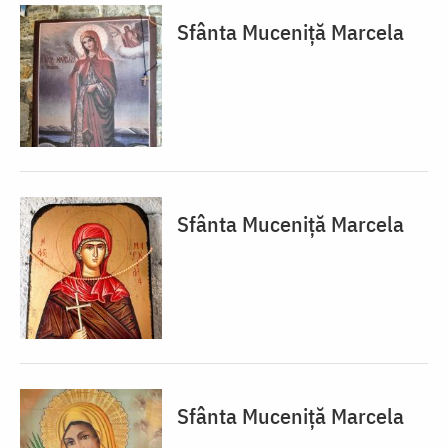
Sfânta Muceniță Marcela
Sfânta Muceniță Marcela
Sfânta Muceniță Marcela