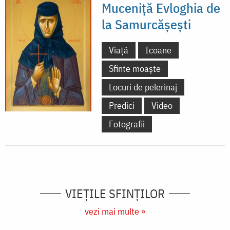
Muceniță Evloghia de
la Samurcășești
Viață
Icoane
Sfinte moaște
Locuri de pelerinaj
Predici
Video
Fotografii
VIEŢILE SFINŢILOR
vezi mai multe »