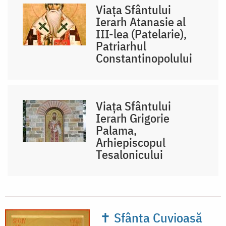
Viața Sfântului
Ierarh Atanasie al
III-lea (Patelarie),
Patriarhul
Constantinopolului
Viața Sfântului
Ierarh Grigorie
Palama,
Arhiepiscopul
Tesalonicului
✝ Sfânta Cuvioasă