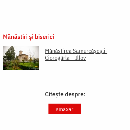
Mănăstiri și biserici
Mănăstirea Samurcășești-
Ciorogârla – Ilfov
Citește despre:
sinaxar