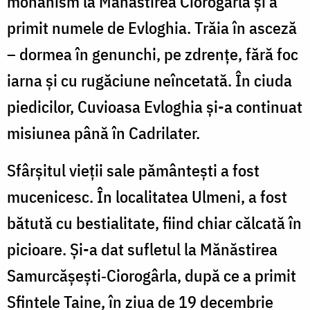
monahism la Mănăstirea Ciorogârla și a
primit numele de Evloghia. Trăia în asceză
– dormea în genunchi, pe zdrențe, fără foc
iarna și cu rugăciune neîncetată. În ciuda
piedicilor, Cuvioasa Evloghia și-a continuat
misiunea până în Cadrilater.
Sfârșitul vieții sale pământești a fost
mucenicesc. În localitatea Ulmeni, a fost
bătută cu bestialitate, fiind chiar călcată în
picioare. Și-a dat sufletul la Mănăstirea
Samurcășești‑Ciorogârla, după ce a primit
Sfintele Taine, în ziua de 19 decembrie