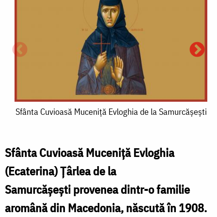
Sfânta
Sfânta Cuvioasă Muceniță Evloghia de la Samurcășești
S
S
Cuvioasă
Muceniță
Sfânta Cuvioasă Muceniță Evloghia
Evloghia
(Ecaterina) Țârlea de la
E
de
Samurcășești provenea dintr-o familie
la
l
aromână din Macedonia, născută în 1908.
Samurcășești