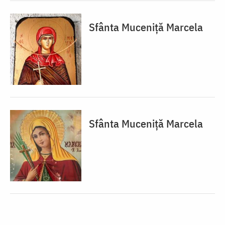
Sfânta Muceniță Marcela
Sfânta Muceniță Marcela