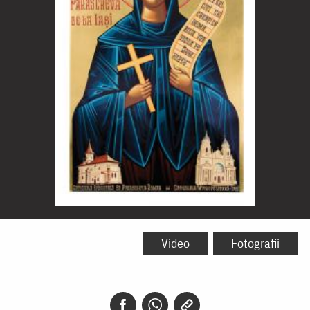
Sfânta
Cuvioasă
Video
Fotografii
Parascheva