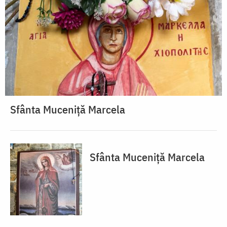
Sfânta Muceniță Marcela
Sfânta Muceniță Marcela