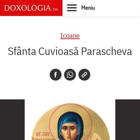
Skip
Meniu
to
main
Main
content
navigation
Icoane
Sfânta Cuvioasă Parascheva