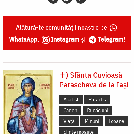
Alătură-te comunității noastre pe
WhatsApp
,
Instagram
și
Telegram
!
✝) Sfânta Cuvioasă
Parascheva de la Iași
Acatist
Paraclis
Canon
Rugăciuni
Viață
Minuni
Icoane
Sfinte moaște