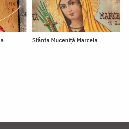
la
Sfânta Muceniță Marcela