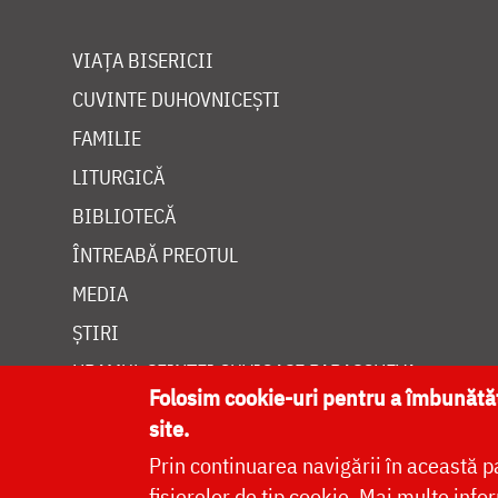
VIAȚA BISERICII
CUVINTE DUHOVNICEȘTI
FAMILIE
LITURGICĂ
BIBLIOTECĂ
ÎNTREABĂ PREOTUL
MEDIA
ȘTIRI
HRAMUL SFINTEI CUVIOASE PARASCHEVA
Folosim cookie-uri pentru a îmbunăt
site.
Prin continuarea navigării în această p
fișierelor de tip cookie.
Mai multe infor