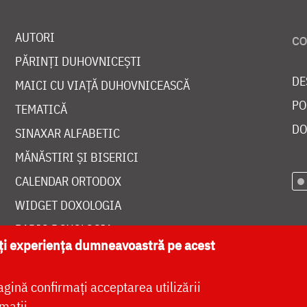
AUTORI
PĂRINȚI DUHOVNICEȘTI
DE
MAICI CU VIAȚĂ DUHOVNICEASCĂ
PO
TEMATICĂ
DO
SINAXAR ALFABETIC
MĂNĂSTIRI ȘI BISERICI
CALENDAR ORTODOX
WIDGET DOXOLOGIA
RADIO DOXOLOGIA
ăți experiența dumneavoastră pe acest
agină confirmați acceptarea utilizării
mații