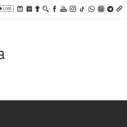
LIVE
07
a