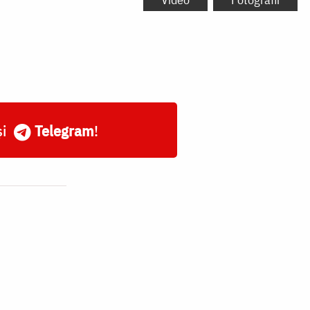
și
Telegram
!