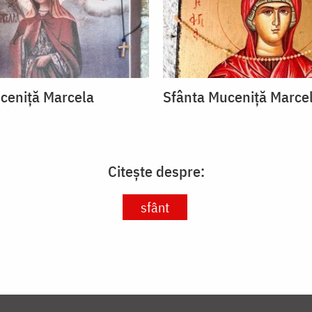
ceniță Marcela
Sfânta Muceniță Marce
Citește despre:
sfânt