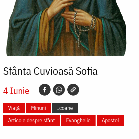
Sfânta Cuvioasă Sofia
4 Iunie
Viață
Minuni
Icoane
Articole despre sfânt
Evanghelie
Apostol