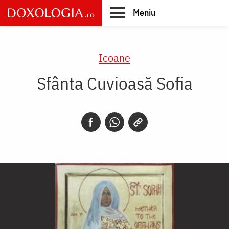
Skip
Meniu
to
main
Main
content
navigation
Icoane
Sfânta Cuvioasă Sofia