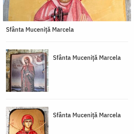
Sfânta Muceniță Marcela
Sfânta Muceniță Marcela
Sfânta Muceniță Marcela