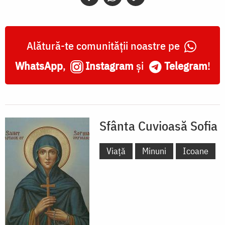
Alătură-te comunității noastre pe
WhatsApp
,
Instagram
și
Telegram
!
Sfânta Cuvioasă Sofia
Viață
Minuni
Icoane