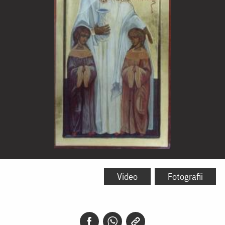
Sfânta
Cuvioasă
Video
Fotografii
Sofia