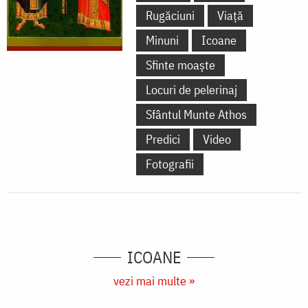
Rugăciuni
Viață
Minuni
Icoane
Sfinte moaște
Locuri de pelerinaj
Sfântul Munte Athos
Predici
Video
Fotografii
ICOANE
vezi mai multe »