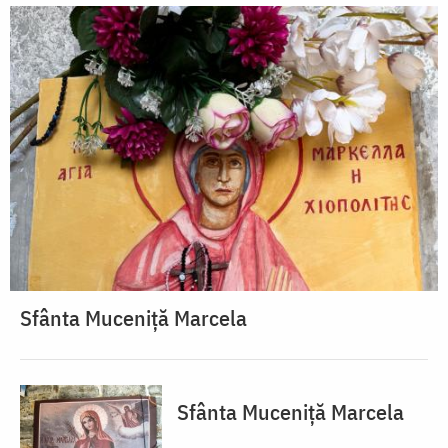
Sfânta Muceniță Marcela
Sfânta Muceniță Marcela