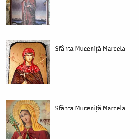
Sfânta Muceniță Marcela
Sfânta Muceniță Marcela