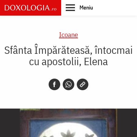
Skip
Meniu
to
main
Main
content
navigation
Icoane
Sfânta Împărăteasă, întocmai
cu apostolii, Elena