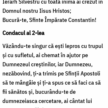
Ierarh Silvestru cu toată inima ai crezut în
Domnul nostru Iisus Hristos;
Bucură-te, Sfinte Împărate Constantin!
Condacul al 2-lea
Văzându-te singur că eşti lepros cu trupul
şi cu sufletul, ai chemat în ajutor pe
Dumnezeul creştinilor, iar Dumnezeu,
nezăbovind, ţi-a trimis pe Sfinţii Apostoli
să te mângâie şi ţi-a spus ce să faci ca să
fii sănătos şi, bucurându-te de
dumnezeiasca cercetare, ai cântat lui