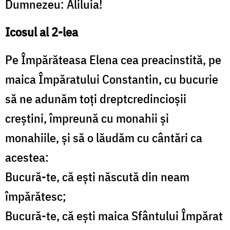
Dumnezeu: Aliluia!
Icosul al 2-lea
Pe Împărăteasa Elena cea preacinstită, pe
maica Împăratului Constantin, cu bucurie
să ne adunăm toţi dreptcredincioşii
creştini, împreună cu monahii şi
monahiile, şi să o lăudăm cu cântări ca
acestea:
Bucură-te, că eşti născută din neam
împărătesc;
Bucură-te, că eşti maica Sfântului Împărat