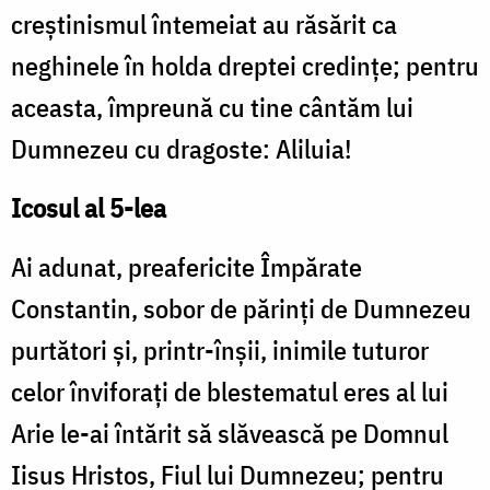
creştinismul întemeiat au răsărit ca
neghinele în holda dreptei credinţe; pentru
aceasta, împreună cu tine cântăm lui
Dumnezeu cu dragoste: Aliluia!
Icosul al 5-lea
Ai adunat, preafericite Împărate
Constantin, sobor de părinţi de Dumnezeu
purtători şi, printr-înşii, inimile tuturor
celor înviforaţi de blestematul eres al lui
Arie le-ai întărit să slăvească pe Domnul
Iisus Hristos, Fiul lui Dumnezeu; pentru