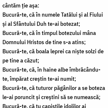
cântăm ţie aşa:
Bucură-te, că în numele Tatălui şi al Fiului
şi al Sfântului Duh te-ai botezat;
Bucură-te, că în timpul botezului mâna
Domnului Hristos de tine s-a atins;
Bucură-te, că boala leprei ca nişte solzi de
pe tine a căzut;
Bucură-te, că, în haine albe îmbrăcându-
te, împărat creştin te-ai numit;
Bucură-te, că tuturor păgânilor a se boteza
le-ai poruncit şi creştini să se numească;
Bucură-te, că tu capiştile idolilor ai