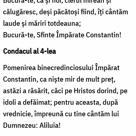
Bucură-te, că şi noi, clerul mirean şi
călugăresc, deşi păcătoşi fiind, îţi cântăm
laude şi măriri totdeauna;
Bucură-te, Sfinte Împărate Constantin!
Condacul al 4-lea
Pomenirea binecredinciosului Împărat
Constantin, ca nişte mir de mult preţ,
astăzi a răsărit, căci pe Hristos dorind, pe
idoli a defăimat; pentru aceasta, după
vrednicie, împreună cu tine cântăm lui
Dumnezeu: Aliluia!