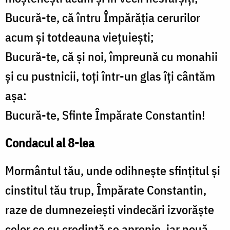
Bucură-te, că întru Împărăţia cerurilor
acum şi totdeauna vieţuieşti;
Bucură-te, că şi noi, împreună cu monahii
şi cu pustnicii, toţi într-un glas îţi cântăm
aşa:
Bucură-te, Sfinte Împărate Constantin!
Condacul al 8-lea
Mormântul tău, unde odihneşte sfinţitul şi
cinstitul tău trup, Împărate Constantin,
raze de dumnezeieşti vindecări izvorăşte
celor ce cu credinţă se apropie, iar nouă,