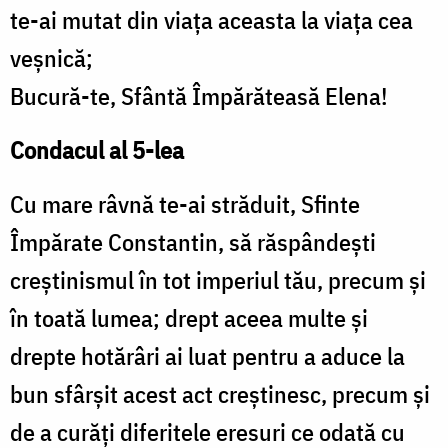
te-ai mutat din viaţa aceasta la viaţa cea
veşnică;
Bucură-te, Sfântă Împărăteasă Elena!
Condacul al 5-lea
Cu mare râvnă te-ai străduit, Sfinte
Împărate Constantin, să răspândeşti
creştinismul în tot imperiul tău, precum şi
în toată lumea; drept aceea multe şi
drepte hotărâri ai luat pentru a aduce la
bun sfârşit acest act creştinesc, precum şi
de a curăţi diferitele eresuri ce odată cu