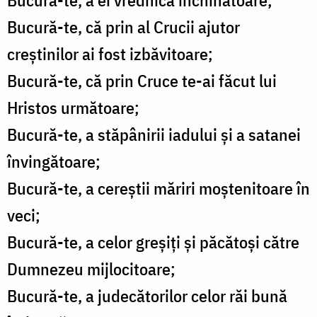
Bucură-te, a ei vrednică închinătoare;
Bucură-te, că prin al Crucii ajutor
creştinilor ai fost izbăvitoare;
Bucură-te, că prin Cruce te-ai făcut lui
Hristos următoare;
Bucură-te, a stăpânirii iadului şi a satanei
învingătoare;
Bucură-te, a cereştii măriri moştenitoare în
veci;
Bucură-te, a celor greşiţi şi păcătoşi către
Dumnezeu mijlocitoare;
Bucură-te, a judecătorilor celor răi bună