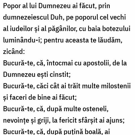
Popor al lui Dumnezeu ai făcut, prin
dumnezeiescul Duh, pe poporul cel vechi
al iudeilor şi al păgânilor, cu baia botezului
luminându-i; pentru aceasta te lăudăm,
zicând:
Bucură-te, că, întocmai cu apostolii, de la
Dumnezeu eşti cinstit;
Bucură-te, căci cât ai trăit multe milostenii
şi faceri de bine ai făcut;
Bucură-te, că, după multe osteneli,
nevoinţe şi griji, la fericit sfârşit ai ajuns;
Bucură-te, că, după puţină boală, ai