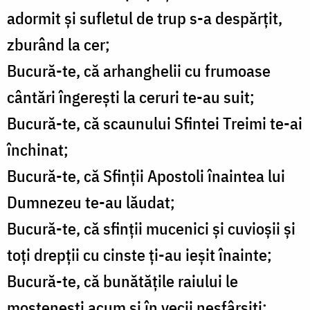
adormit şi sufletul de trup s-a despărţit,
zburând la cer;
Bucură-te, că arhanghelii cu frumoase
cântări îngereşti la ceruri te-au suit;
Bucură-te, că scaunului Sfintei Treimi te-ai
închinat;
Bucură-te, că Sfinţii Apostoli înaintea lui
Dumnezeu te-au lăudat;
Bucură-te, că sfinţii mucenici şi cuvioşii şi
toţi drepţii cu cinste ţi-au ieşit înainte;
Bucură-te, că bunătăţile raiului le
moşteneşti acum şi în vecii nesfârşiţi;