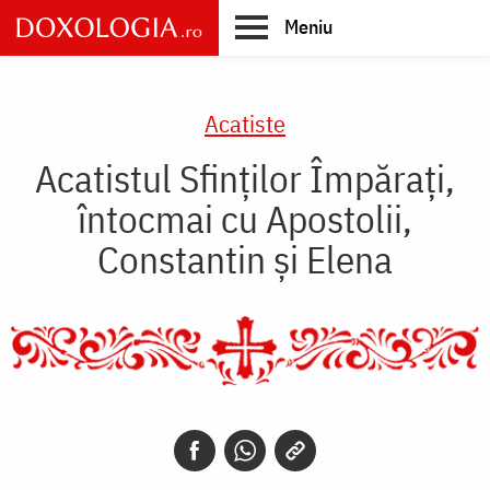
Skip
Meniu
to
main
Main
content
navigation
Acatiste
Acatistul Sfinţilor Împăraţi,
întocmai cu Apostolii,
Constantin şi Elena