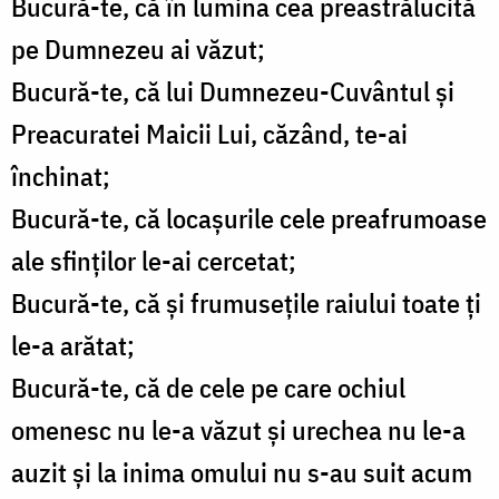
Bucură-te, că în lumina cea preastrălucită
pe Dumnezeu ai văzut;
Bucură-te, că lui Dumnezeu-Cuvântul şi
Preacuratei Maicii Lui, căzând, te-ai
închinat;
Bucură-te, că locaşurile cele preafrumoase
ale sfinţilor le-ai cercetat;
Bucură-te, că şi frumuseţile raiului toate ţi
le-a arătat;
Bucură-te, că de cele pe care ochiul
omenesc nu le-a văzut şi urechea nu le-a
auzit şi la inima omului nu s-au suit acum