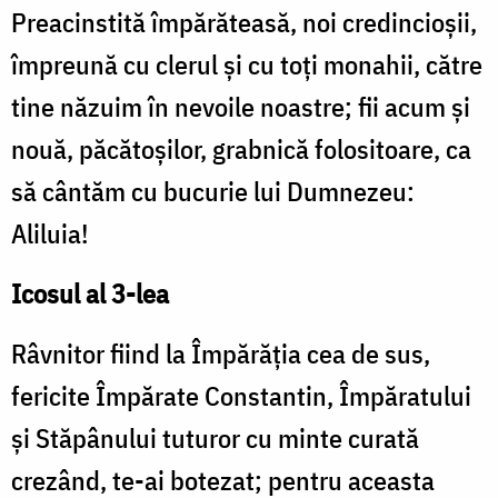
Preacinstită împărăteasă, noi credincioşii,
împreună cu clerul şi cu toţi monahii, către
tine năzuim în nevoile noastre; fii acum şi
nouă, păcătoşilor, grabnică folositoare, ca
să cântăm cu bucurie lui Dumnezeu:
Aliluia!
Icosul al 3-lea
Râvnitor fiind la Împărăţia cea de sus,
fericite Împărate Constantin, Împăratului
şi Stăpânului tuturor cu minte curată
crezând, te-ai botezat; pentru aceasta