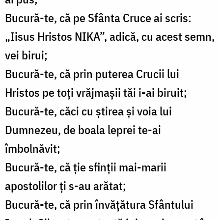
Bucură-te, că pe Sfânta Cruce ai scris:
„Iisus Hristos NIKA”, adică, cu acest semn,
vei birui;
Bucură-te, că prin puterea Crucii lui
Hristos pe toţi vrăjmaşii tăi i-ai biruit;
Bucură-te, căci cu ştirea şi voia lui
Dumnezeu, de boala leprei te-ai
îmbolnăvit;
Bucură-te, că ţie sfinţii mai-marii
apostolilor ţi s-au arătat;
Bucură-te, că prin învăţătura Sfântului