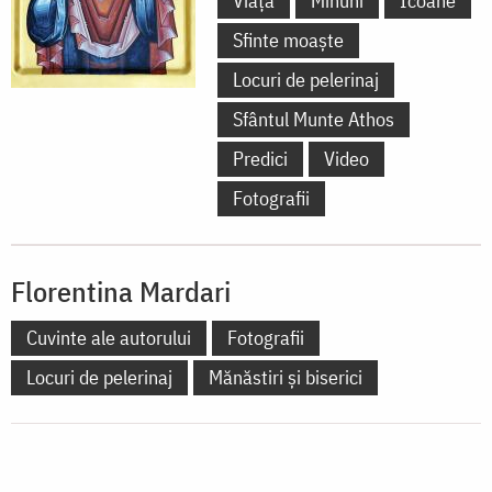
Viață
Minuni
Icoane
Sfinte moaște
Locuri de pelerinaj
Sfântul Munte Athos
Predici
Video
Fotografii
Florentina Mardari
Cuvinte ale autorului
Fotografii
Locuri de pelerinaj
Mănăstiri și biserici