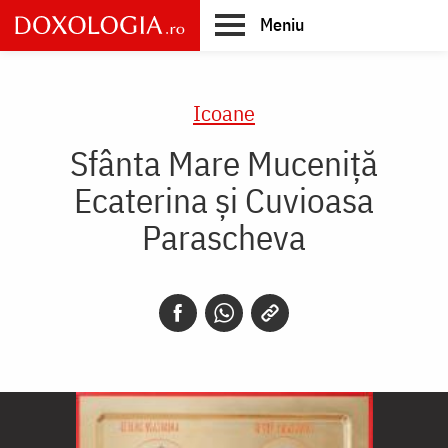
Skip
Meniu
to
main
Main
content
navigation
Icoane
Sfânta Mare Muceniță
Ecaterina și Cuvioasa
Parascheva