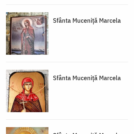
Sfânta Muceniță Marcela
Sfânta Muceniță Marcela