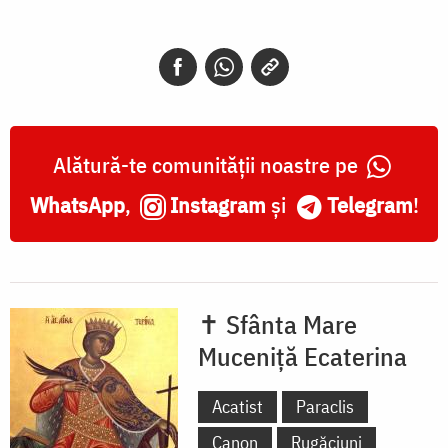
Muceniță
Ecaterina
și
Cuvioasa
Parascheva
Alătură-te comunității noastre pe
WhatsApp
,
Instagram
și
Telegram
!
✝ Sfânta Mare
Muceniță Ecaterina
Acatist
Paraclis
Canon
Rugăciuni