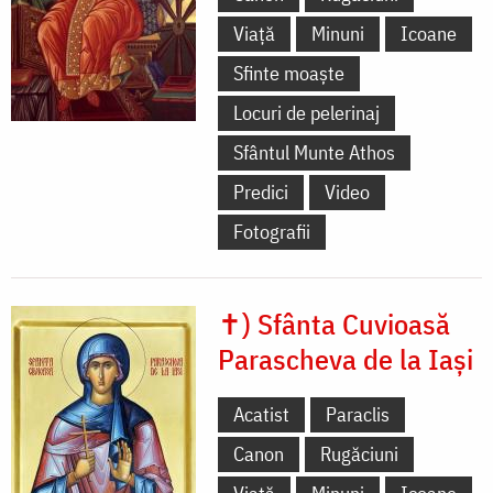
Viață
Minuni
Icoane
Sfinte moaște
Locuri de pelerinaj
Sfântul Munte Athos
Predici
Video
Fotografii
✝) Sfânta Cuvioasă
Parascheva de la Iași
Acatist
Paraclis
Canon
Rugăciuni