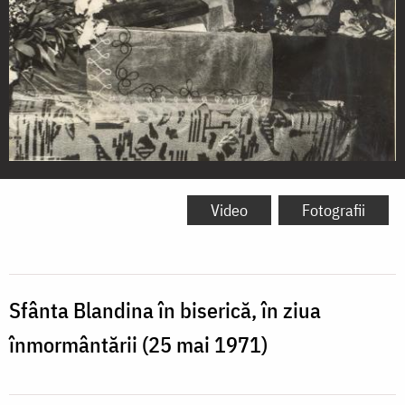
Sfânta
Mărturisitoare
Video
Fotografii
Blandina
de
la
Sfânta Blandina în biserică, în ziua
Iași
înmormântării (25 mai 1971)
în
ziua