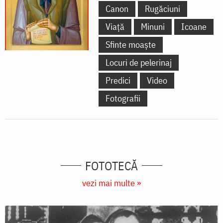
Canon
Rugăciuni
Viață
Minuni
Icoane
Sfinte moaște
Locuri de pelerinaj
Predici
Video
Fotografii
FOTOTECĂ
vezi mai multe »