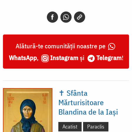
înmormântării
Alătură-te comunității noastre pe
WhatsApp
,
Instagram
și
Telegram
!
✝ Sfânta
Mărturisitoare
Blandina de la Iași
Acatist
Paraclis