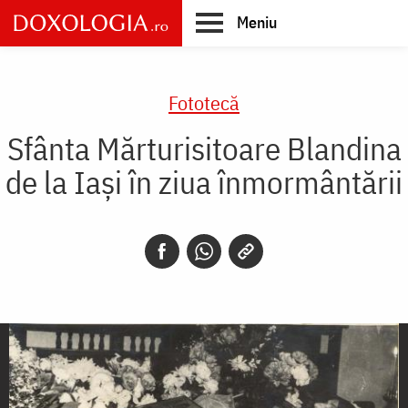
Skip
Meniu
to
main
Main
content
navigation
Fototecă
Sfânta Mărturisitoare Blandina
de la Iași în ziua înmormântării