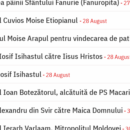
a pâinii Sfântului Fanurie (Fanuropita)
- 27
l Cuvios Moise Etiopianul
- 28 August
ul Moise Arapul pentru vindecarea de pat
osif Isihastul către Iisus Hristos
- 28 Augus
osif Isihastul
- 28 August
 Ioan Botezătorul, alcătuită de PS Macar
lexandru din Svir către Maica Domnului
- 
 Ierarh Varlaam, Mitropolitul Moldovei
- 3