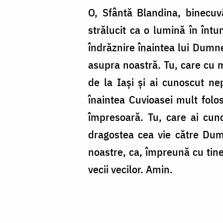
O, Sfântă Blandina, binecuvâ
strălucit ca o lumină în întu
îndrăznire înaintea lui Dumne
asupra noastră. Tu, care cu m
de la Iași și ai cunoscut nep
înaintea Cuvioasei mult folos
împresoară. Tu, care ai cun
dragostea cea vie către Dumn
noastre, ca, împreună cu tine
vecii vecilor. Amin.