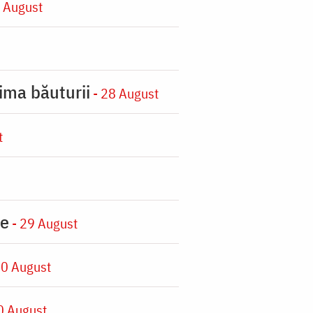
 August
ima băuturii
- 28 August
t
ie
- 29 August
30 August
0 August