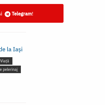
și
Telegram
!
e la Iași
Viață
e pelerinaj