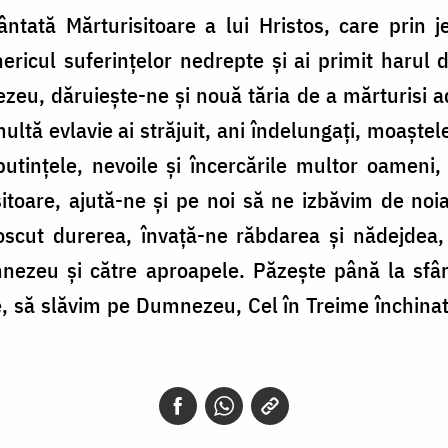
ntată Mărturisitoare a lui Hristos, care prin je
nericul suferințelor nedrepte și ai primit harul 
zeu, dăruiește-ne și nouă tăria de a mărturisi a
ultă evlavie ai străjuit, ani îndelungați, moaște
utințele, nevoile și încercările multor oameni,
itoare, ajută-ne și pe noi să ne izbăvim de noi
oscut durerea, învață-ne răbdarea și nădejdea, 
ezeu și către aproapele. Păzește până la sfârș
, să slăvim pe Dumnezeu, Cel în Treime închinat: 