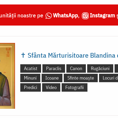
nității noastre pe
WhatsApp
,
Instagram
✝ Sfânta Mărturisitoare Blandina d
Acatist
Paraclis
Canon
Rugăciuni
Minuni
Icoane
Sfinte moaște
Locuri d
Predici
Video
Fotografii