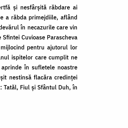
rtfă și nesfârșită răbdare ai
de a răbda primejdiile, aflând
devărul în necazurile care vin
le Sfintei Cuvioase Parascheva
 mijlocind pentru ajutorul lor
anul ispitelor care cumplit ne
aprinde în sufletele noastre
it nestinsă flacăra credinței
Tatăl, Fiul și Sfântul Duh, în