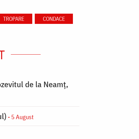
TROPARE
CONDACE
T
zevitul de la Neamț,
l)
- 5 August