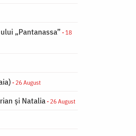
nului „Pantanassa”
- 18
aia)
- 26 August
rian şi Natalia
- 26 August