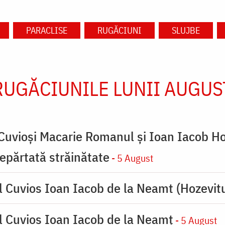
PARACLISE
RUGĂCIUNI
SLUJBE
RUGĂCIUNILE LUNII AUGUS
 Cuvioși Macarie Romanul și Ioan Iacob Ho
 depărtată străinătate
- 5 August
l Cuvios Ioan Iacob de la Neamt (Hozevitu
l Cuvios Ioan Iacob de la Neamț
- 5 August