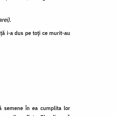
rei).
ță i-a dus pe toți ce murit-au
să semene în ea cumplita lor