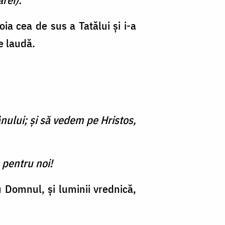
a cea de sus a Tatălui și i-a
te laudă.
nului; şi să vedem pe Hristos,
 pentru noi!
 Domnul, și luminii vrednică,