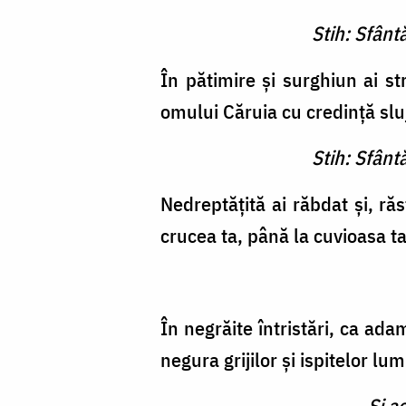
Stih: Sfânt
În pătimire și surghiun ai st
omului Căruia cu credință sluj
Stih: Sfânt
Nedreptățită ai răbdat și, ră
crucea ta, până la cuvioasa t
În negrăite întristări, ca ada
negura grijilor și ispitelor lu
Şi a