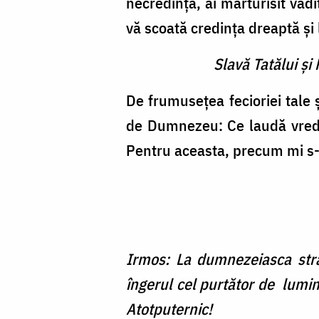
necredință, ai mărturisit văd
vă scoată credința dreaptă și
Slavă Tatălui şi 
De frumusețea fecioriei tale ș
de Dumnezeu: Ce laudă vredn
Pentru aceasta, precum mi s-a 
Irmos: La dumnezeiasca str
îngerul cel purtător de lumin
Atotputernic!