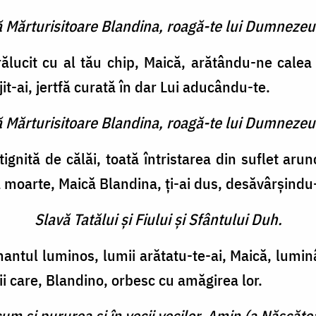
ă Mărturisitoare Blandina, roagă-te lui Dumnezeu
rălucit cu al tău chip, Maică, arătându-ne calea c
it-ai, jertfă curată în dar Lui aducându-te.
ă Mărturisitoare Blandina, roagă-te lui Dumnezeu
stignită de călăi, toată întristarea din suflet ar
a moarte, Maică Blandina, ți-ai dus, desăvârșindu
Slavă Tatălui şi Fiului şi Sfântului Duh.
mantul luminos, lumii arătatu-te-ai, Maică, lumin
mii care, Blandino, orbesc cu amăgirea lor.
cum şi pururea şi în vecii vecilor. Amin (a Născătoa