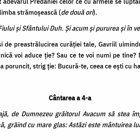
it adevărul Predaniei celor ce cu armele se luptau
 limba strămoșească (
de două ori
).
Fiului şi Sfântului Duh. Şi acum şi pururea şi în ve
i de preastrălucirea curăției tale, Gavriil uimind
ică voi aduce ție? Sau ce te voi numi pe tine?
poruncit, strig ție: Bucură-te, ceea ce ești cu ha
Cântarea a 4-a
ajă, de Dumnezeu grăitorul Avacum să stea împ
ă, grăind cu mare glas: Astăzi este mântuirea lumi