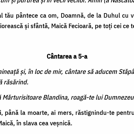
al tău pântece ca om, Doamnă, de la Duhul cu voi
ciorească și sfântă, Maică Fecioară, pe toți cei ce 
Cântarea a 5-a
neață şi, în loc de mir, cântare să aducem Stăpâ
ă răsărind.
ă Mărturisitoare Blandina, roagă-te lui Dumnezeu
, până la moarte, ai mers, răstignindu-te pentru
Maică, în slava cea veșnică.