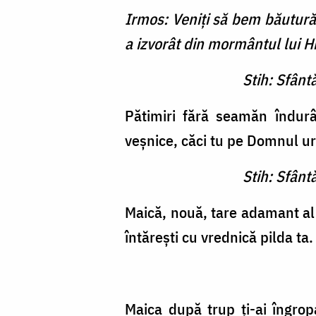
Irmos: Veniți să bem băutură 
a izvorât din mormântul lui Hr
Stih: Sfânt
Pătimiri fără seamăn îndurân
veșnice, căci tu pe Domnul u
Stih: Sfânt
Maică, nouă, tare adamant al ră
întărești cu vrednică pilda ta.
Maica după trup ți-ai îngropa