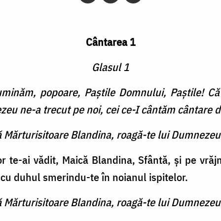
Cântarea 1
Glasul 1
luminăm, popoare, Paștile Domnului, Paștile! Că
eu ne-a trecut pe noi, cei ce-I cântăm cântare d
ă Mărturisitoare Blandina, roagă-te lui Dumnezeu
r te-ai vădit, Maică Blandina, Sfântă, și pe vrăjm
, cu duhul smerindu-te în noianul ispitelor.
ă Mărturisitoare Blandina, roagă-te lui Dumnezeu