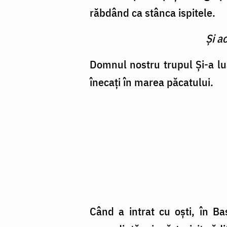
răbdând ca stânca ispitele.
Şi a
Domnul nostru trupul Și-a lua
înecați în marea păcatului.
Când a intrat cu oști, în B