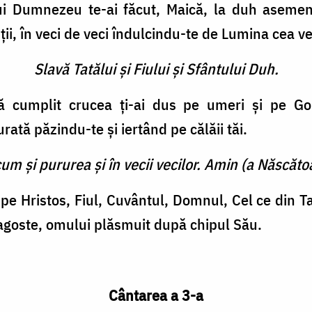
 lui Dumnezeu te-ai făcut, Maică, la duh asemene
nții, în veci de veci îndulcindu-te de Lumina cea v
Slavă Tatălui şi Fiului şi Sfântului Duh.
ață cumplit crucea ți-ai dus pe umeri și pe Go
rată păzindu-te și iertând pe călăii tăi.
cum şi pururea şi în vecii vecilor. Amin (a Născătoa
t pe Hristos, Fiul, Cuvântul, Domnul, Cel ce din T
 dragoste, omului plăsmuit după chipul Său.
Cântarea a 3-a