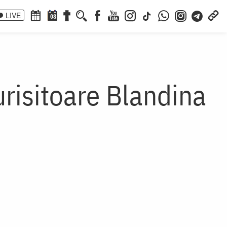
LIVE
08
risitoare Blandina