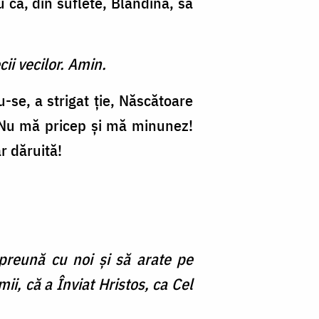
 ca, din suflete, Blandina, să
cii vecilor. Amin.
u-se, a strigat ție, Născătoare
 Nu mă pricep și mă minunez!
r dăruită!
reună cu noi și să arate pe
i, că a Înviat Hristos, ca Cel