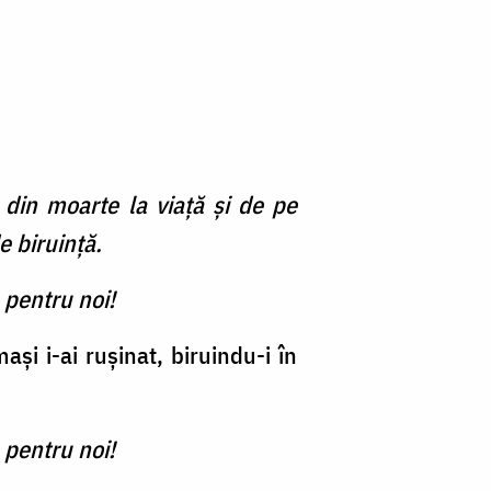
 din moarte la viață și de pe
e biruință.
 pentru noi!
ași i-ai rușinat, biruindu-i în
 pentru noi!