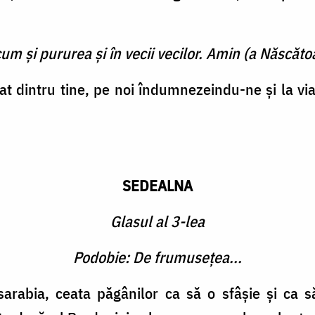
cum şi pururea şi în vecii vecilor. Amin (a Născătoa
t dintru tine, pe noi îndumnezeindu-ne și la via
SEDEALNA
Glasul al 3-lea
Podobie: De frumusețea...
asarabia, ceata păgânilor ca să o sfâșie și ca 