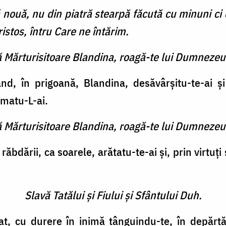
nouă, nu din piatră stearpă făcută cu minuni ci d
istos, întru Care ne întărim.
ă Mărturisitoare Blandina, roagă-te lui Dumnezeu
d, în prigoană, Blandina, desăvârșitu-te-ai și 
rmatu-L-ai.
ă Mărturisitoare Blandina, roagă-te lui Dumnezeu
bdării, ca soarele, arătatu-te-ai și, prin virtuți 
Slavă Tatălui şi Fiului şi Sfântului Duh.
t, cu durere în inimă tânguindu-te, în depărtăr