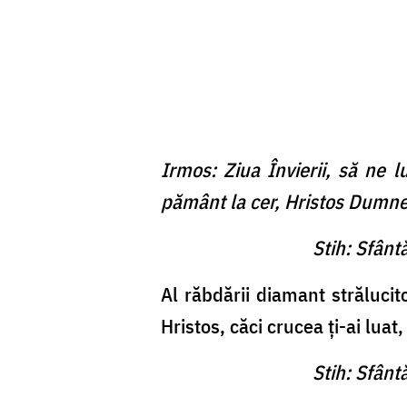
Irmos: Ziua Învierii, să ne 
pământ la cer, Hristos Dumnez
Stih: Sfânt
Al răbdării diamant strălucito
Hristos, căci crucea ți-ai luat
Stih: Sfânt