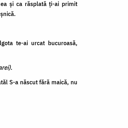
a și ca răsplată ți-ai primit
eșnică.
lgota te-ai urcat bucuroasă,
rei).
atăl S-a născut fără maică, nu