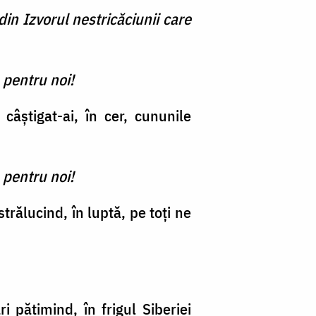
in Izvorul nestricăciunii care
 pentru noi!
câștigat-ai, în cer, cununile
 pentru noi!
strălucind, în luptă, pe toți ne
i pătimind, în frigul Siberiei