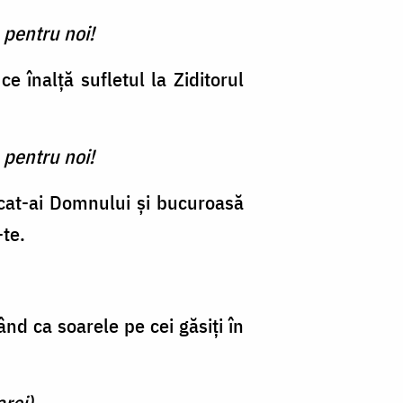
 pentru noi!
e înalță sufletul la Ziditorul
 pentru noi!
uncat-ai Domnului și bucuroasă
-te.
ând ca soarele pe cei găsiți în
rei).