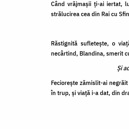
Când vrăjmașii ți-ai iertat,
strălucirea cea din Rai cu Sfi
Răstignită sufletește, o vi
necârtind, Blandina, smerit cu
Şi a
Feciorește zămislit-ai negrăi
în trup, și viață i-a dat, din