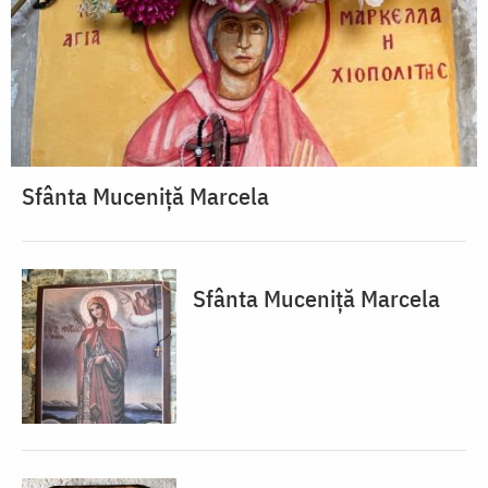
Sfânta Muceniță Marcela
Sfânta Muceniță Marcela