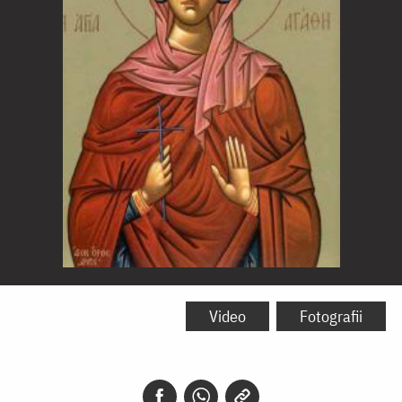
Sfânta
Muceniță
Video
Fotografii
Agata