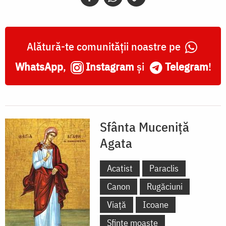
Alătură-te comunității noastre pe
WhatsApp
,
Instagram
și
Telegram
!
Sfânta Muceniță
Agata
Acatist
Paraclis
Canon
Rugăciuni
Viață
Icoane
Sfinte moaște