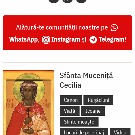
Alătură-te comunității noastre pe
WhatsApp
,
Instagram
și
Telegram
!
Sfânta Muceniță
Cecilia
Canon
Rugăciuni
Viață
Icoane
Sfinte moaște
Locuri de pelerinaj
Video