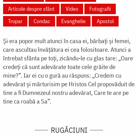
Articole despre sfânt
Video
Fotografii
Tropar
Condac
Evanghelie
Apostol
Și era popor mult atunci în casa ei, bărbați și femei,
care ascultau învățătura ei cea folositoare. Atunci a
întrebat sfânta pe toți, zicându-le cu glas tare: „Oare
credeți că sunt adevărate toate cele grăite de
mine?”. Iar ei cu o gură au răspuns: „Credem cu
adevărat și mărturisim pe Hristos Cel propovăduit de
tine a fi Dumnezeul nostru adevărat, Care te are pe
tine ca roabă a Sa”.
RUGĂCIUNI