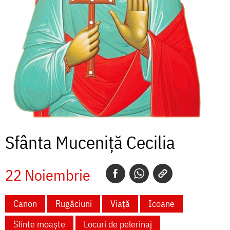
Sfânta Muceniță Cecilia
22 Noiembrie
Canon
Rugăciuni
Viață
Icoane
Sfinte moaște
Locuri de pelerinaj