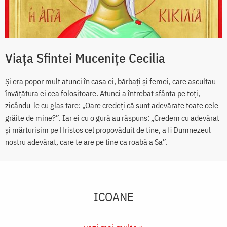
Viața Sfintei Mucenițe Cecilia
Și era popor mult atunci în casa ei, bărbați și femei, care ascultau
învățătura ei cea folositoare. Atunci a întrebat sfânta pe toți,
zicându-le cu glas tare: „Oare credeți că sunt adevărate toate cele
grăite de mine?”. Iar ei cu o gură au răspuns: „Credem cu adevărat
și mărturisim pe Hristos cel propovăduit de tine, a fi Dumnezeul
nostru adevărat, care te are pe tine ca roabă a Sa”.
ICOANE