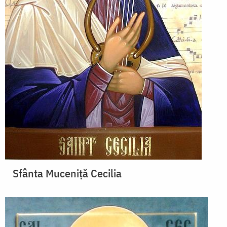
Sfânta Muceniță Cecilia