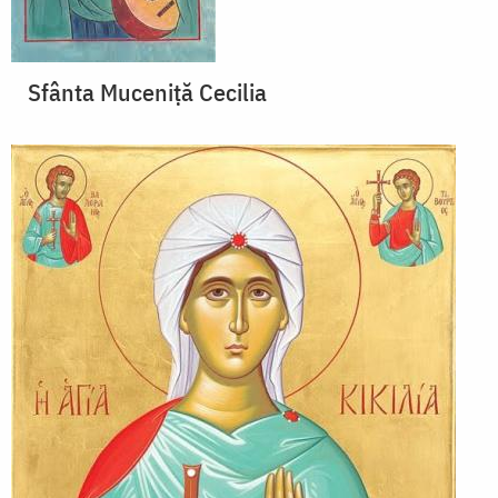
Sfânta Muceniță Cecilia