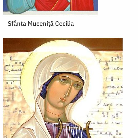
Sfânta Muceniță Cecilia