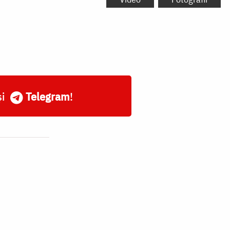
și
Telegram
!