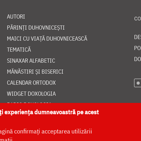
AUTORI
PĂRINȚI DUHOVNICEȘTI
DE
MAICI CU VIAȚĂ DUHOVNICEASCĂ
PO
TEMATICĂ
DO
SINAXAR ALFABETIC
MĂNĂSTIRI ȘI BISERICI
CALENDAR ORTODOX
WIDGET DOXOLOGIA
RADIO DOXOLOGIA
ăți experiența dumneavoastră pe acest
agină confirmați acceptarea utilizării
mații