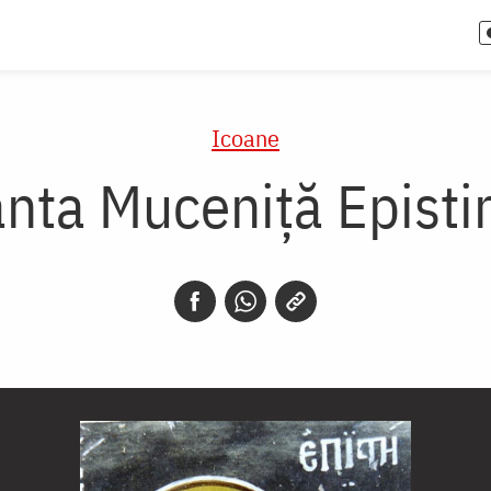
Icoane
ânta Muceniță Episti