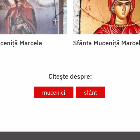
ceniță Marcela
Sfânta Muceniță Marce
Citește despre:
mucenici
sfânt