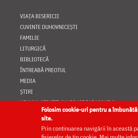
VIAȚA BISERICII
CUVINTE DUHOVNICEȘTI
FAMILIE
LITURGICĂ
BIBLIOTECĂ
ÎNTREABĂ PREOTUL
MEDIA
ȘTIRI
HRAMUL SFINTEI CUVIOASE PARASCHEVA
Folosim cookie-uri pentru a îmbunăt
site.
Prin continuarea navigării în această p
fișierelor de tip cookie.
Mai multe infor