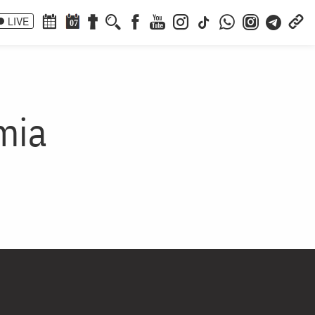
LIVE
07
mia