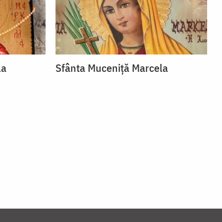
la
Sfânta Muceniță Marcela