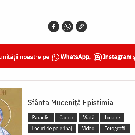
nității noastre pe
WhatsApp
,
Instagram
Sfânta Muceniță Epistimia
Paraclis
Canon
Viață
Icoane
Locuri de pelerinaj
Video
Fotografii