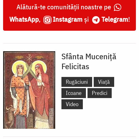
Alătură-te comunității noastre pe
WhatsApp
,
Instagram
și
Telegram
!
Sfânta Muceniță
Felicitas
Rugăciuni
Viață
Icoane
Predici
Video