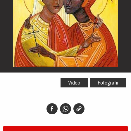
Sfintele
Muceniţe
Video
Fotografii
Perpetua
şi
Felicitas