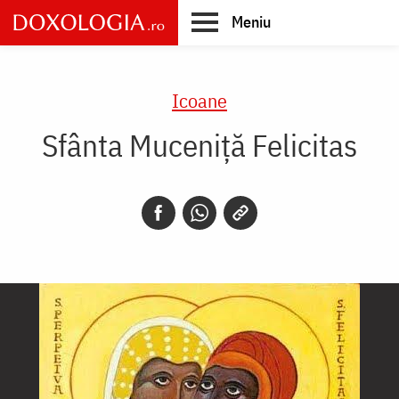
Skip
Meniu
to
main
Main
content
navigation
Icoane
Sfânta Muceniţă Felicitas