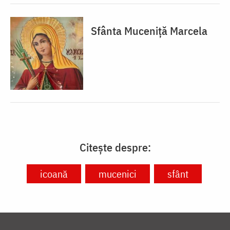
Sfânta Muceniță Marcela
Citește despre:
icoană
mucenici
sfânt