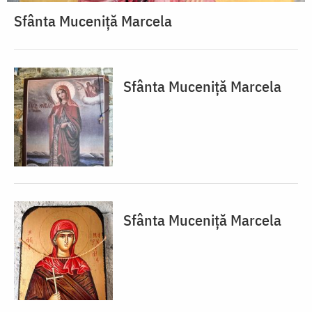
Sfânta Muceniță Marcela
Sfânta Muceniță Marcela
Sfânta Muceniță Marcela