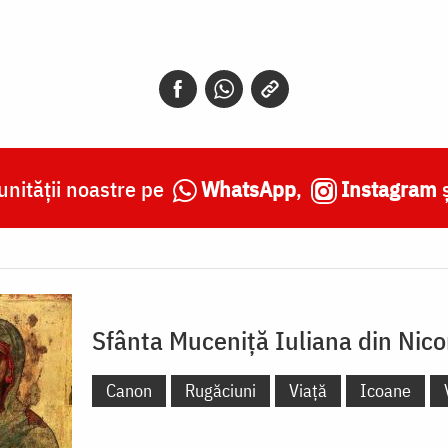
nității noastre pe
WhatsApp
,
Instagram
Sfânta Muceniță Iuliana din Nic
Canon
Rugăciuni
Viață
Icoane