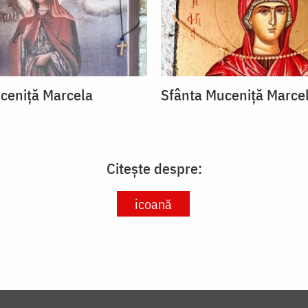
ceniță Marcela
Sfânta Muceniță Marce
Citește despre:
icoană