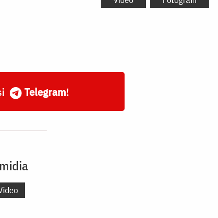
și
Telegram
!
omidia
Video