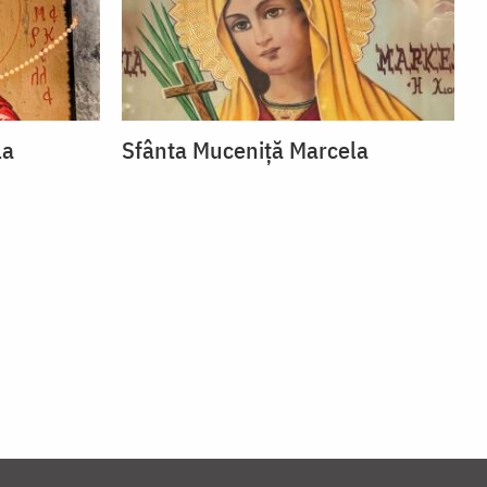
la
Sfânta Muceniță Marcela