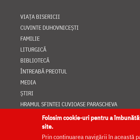
VIAȚA BISERICII
CUVINTE DUHOVNICEȘTI
FAMILIE
LITURGICĂ
BIBLIOTECĂ
ÎNTREABĂ PREOTUL
MEDIA
ȘTIRI
HRAMUL SFINTEI CUVIOASE PARASCHEVA
Folosim cookie-uri pentru a îmbunăt
site.
Prin continuarea navigării în această p