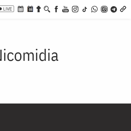
LIVE
08
Nicomidia