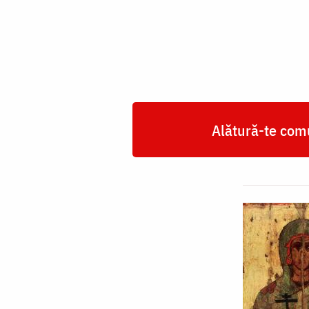
Iuliana
din
Nicomidia
Alătură-te comu