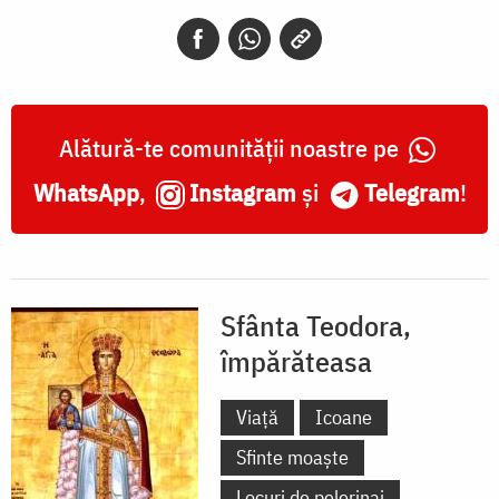
Alătură-te comunității noastre pe
WhatsApp
,
Instagram
și
Telegram
!
Sfânta Teodora,
împărăteasa
Viață
Icoane
Sfinte moaște
Locuri de pelerinaj