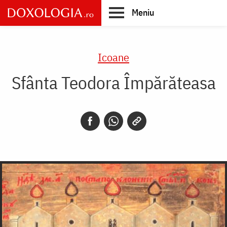
Skip
Meniu
to
main
Main
content
navigation
Icoane
Sfânta Teodora Împărăteasa