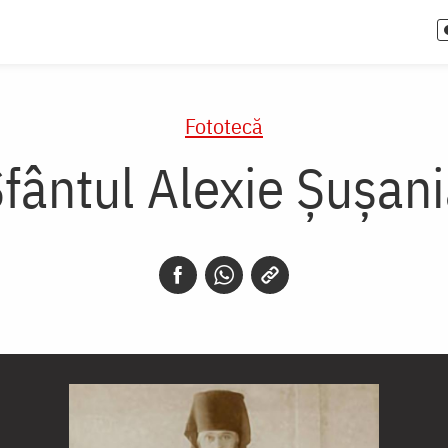
Fototecă
fântul Alexie Șușan