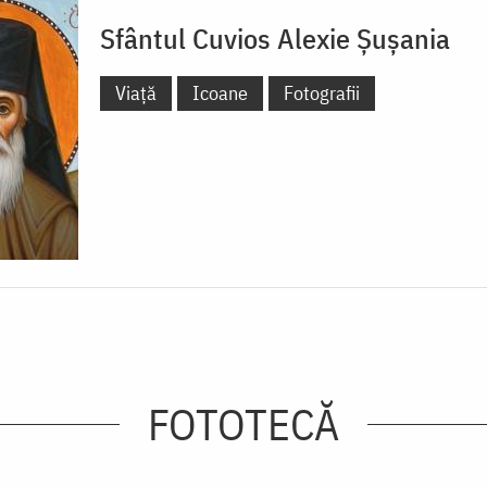
Sfântul Cuvios Alexie Șușania
Viață
Icoane
Fotografii
FOTOTECĂ