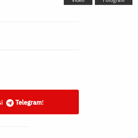
și
Telegram
!