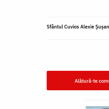
Alexie
Șușania
Sfântul Cuvios Alexie Șușan
Alătură-te comu