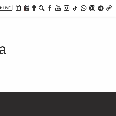
LIVE
07
ia