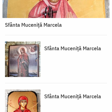
Sfânta Muceniță Marcela
Sfânta Muceniță Marcela
Sfânta Muceniță Marcela