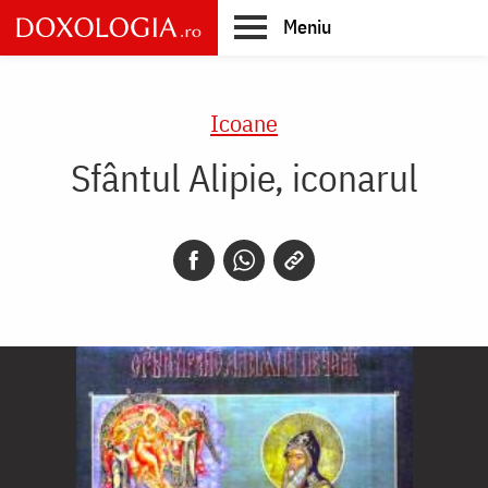
Skip
Meniu
to
main
Main
content
navigation
Icoane
Sfântul Alipie, iconarul