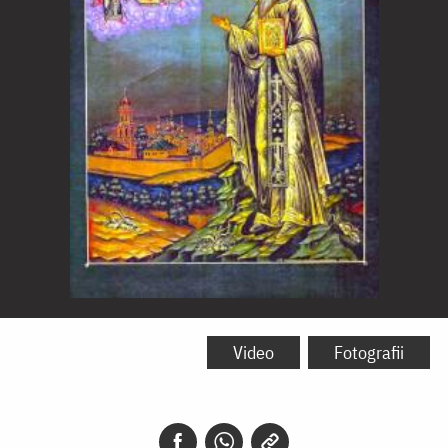
Sfântul
Alipie,
Video
Fotografii
iconarul