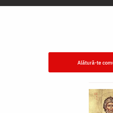
Apostol
Andrei,
cel
Întâi
Chemat,
Ocrotitorul
României
Alătură-te comu