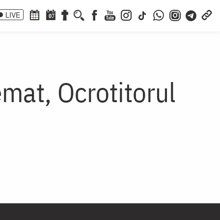
LIVE
07
emat, Ocrotitorul