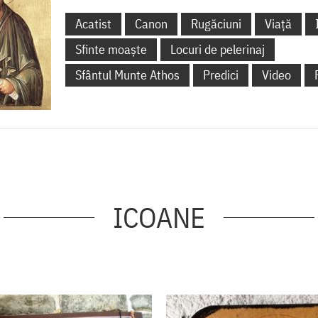
Acatist
Canon
Rugăciuni
Viață
Sfinte moaște
Locuri de pelerinaj
Sfântul Munte Athos
Predici
Video
ICOANE