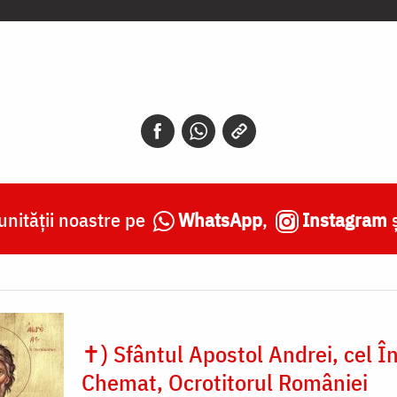
nității noastre pe
WhatsApp
,
Instagram
✝) Sfântul Apostol Andrei, cel În
Chemat, Ocrotitorul României