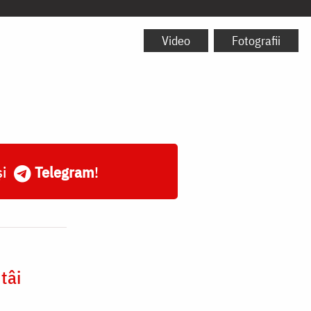
Video
Fotografii
și
Telegram
!
tâi