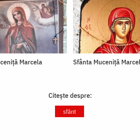
ceniță Marcela
Sfânta Muceniță Marce
Citește despre:
sfânt