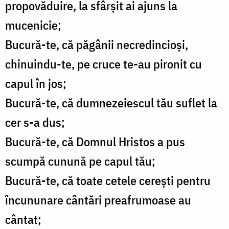
propovăduire, la sfârşit ai ajuns la
mucenicie;
Bucură-te, că păgânii necredincioşi,
chinuindu-te, pe cruce te-au pironit cu
capul în jos;
Bucură-te, că dumnezeiescul tău suflet la
cer s-a dus;
Bucură-te, că Domnul Hristos a pus
scumpă cunună pe capul tău;
Bucură-te, că toate cetele cereşti pentru
încununare cântări preafrumoase au
cântat;