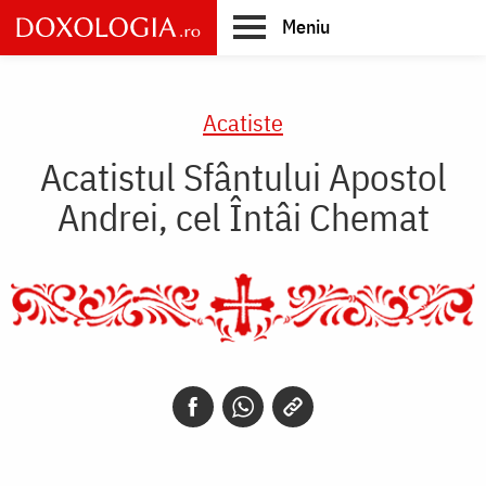
Skip
Meniu
to
main
Main
content
navigation
Acatiste
Acatistul Sfântului Apostol
Andrei, cel Întâi Chemat