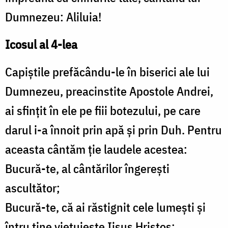
Dumnezeu: Aliluia!
Icosul al 4-lea
Capiştile prefăcându-le în biserici ale lui
Dumnezeu, preacinstite Apostole Andrei,
ai sfinţit în ele pe fiii botezului, pe care
darul i-a înnoit prin apă şi prin Duh. Pentru
aceasta cântăm ţie laudele acestea:
Bucură-te, al cântărilor îngereşti
ascultător;
Bucură-te, că ai răstignit cele lumeşti şi
întru tine vieţuieşte Iisus Hristos;