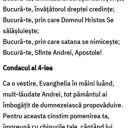
Bucură-te, învăţătorul dreptei credinţe;
Bucură-te, prin care Domnul Hristos Se
sălăşluieşte;
Bucură-te, prin care satana se nimiceşte;
Bucură-te, Sfinte Andrei, Apostole!
Condacul al 4-lea
Ca o vestire, Evanghelia în mâini luând,
mult-lăudate Andrei, tot pământul ai
îmbogăţit de dumnezeiască propovăduire.
Pentru aceasta cinstim pomenirea ta,
împreună cu chinurile tale, cântând lui