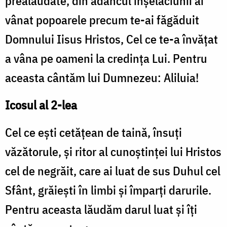
prealăudate, din adâncul înşelăciunii ai
vânat popoarele precum te-ai făgăduit
Domnului Iisus Hristos, Cel ce te-a învăţat
a vâna pe oameni la credinţa Lui. Pentru
aceasta cântăm lui Dumnezeu: Aliluia!
Icosul al 2-lea
Cel ce eşti cetăţean de taină, însuţi
văzătorule, şi ritor al cunoştinţei lui Hristos
cel de negrăit, care ai luat de sus Duhul cel
Sfânt, grăieşti în limbi şi împarţi darurile.
Pentru aceasta lăudăm darul luat şi îţi