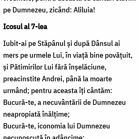
pe Dumnezeu, zicând: Aliluia!
Icosul al 7-lea
Iubit-ai pe Stăpânul şi după Dânsul ai
mers pe urmele Lui, în viaţă bine povăţuit,
şi Pătimirilor Lui fără înşelăciune,
preacinstite Andrei, până la moarte
urmând; pentru aceasta îţi cântăm:
Bucură-te, a necuvântării de Dumnezeu
neapropiată înălţime;
Bucură-te, iconomia lui Dumnezeu
necunoscută în adâncime;