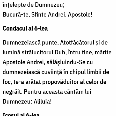
înţelepte de Dumnezeu;
Bucură-te, Sfinte Andrei, Apostole!
Condacul al 6-lea
Dumnezeiască punte, Atotfăcătorul şi de
lumină strălucitorul Duh, întru tine, mărite
Apostole Andrei, sălăşluindu-Se cu
dumnezeiască cuviinţă în chipul limbii de
foc, te-a arătat propovăduitor al celor de
negrăit. Pentru aceasta cântăm lui
Dumnezeu: Aliluia!
Icosul al 6-lea