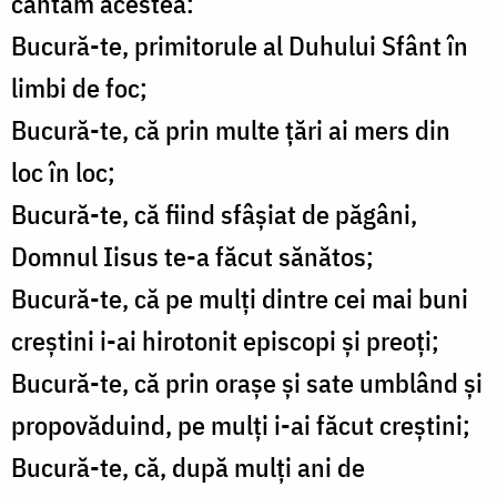
cântăm acestea:
Bucură-te, primitorule al Duhului Sfânt în
limbi de foc;
Bucură-te, că prin multe ţări ai mers din
loc în loc;
Bucură-te, că fiind sfâşiat de păgâni,
Domnul Iisus te-a făcut sănătos;
Bucură-te, că pe mulţi dintre cei mai buni
creştini i-ai hirotonit episcopi şi preoţi;
Bucură-te, că prin oraşe şi sate umblând şi
propovăduind, pe mulţi i-ai făcut creştini;
Bucură-te, că, după mulţi ani de