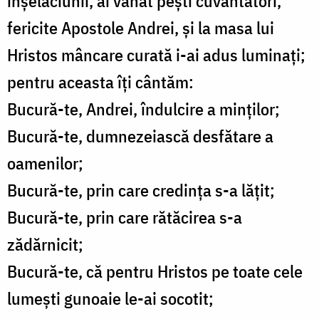
înşelăciunii, ai vânat peşti cuvântători,
fericite Apostole Andrei, şi la masa lui
Hristos mâncare curată i-ai adus luminaţi;
pentru aceasta îţi cântăm:
Bucură-te, Andrei, îndulcire a minţilor;
Bucură-te, dumnezeiască desfătare a
oamenilor;
Bucură-te, prin care credinţa s-a lăţit;
Bucură-te, prin care rătăcirea s-a
zădărnicit;
Bucură-te, că pentru Hristos pe toate cele
lumeşti gunoaie le-ai socotit;