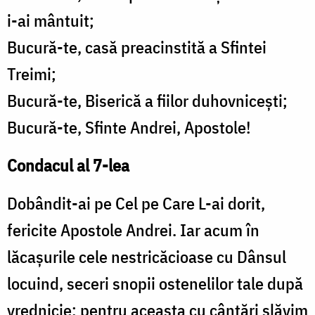
i-ai mântuit;
Bucură-te, casă preacinstită a Sfintei
Treimi;
Bucură-te, Biserică a fiilor duhovniceşti;
Bucură-te, Sfinte Andrei, Apostole!
Condacul al 7-lea
Dobândit-ai pe Cel pe Care L-ai dorit,
fericite Apostole Andrei. Iar acum în
lăcaşurile cele nestricăcioase cu Dânsul
locuind, seceri snopii ostenelilor tale după
vrednicie; pentru aceasta cu cântări slăvim