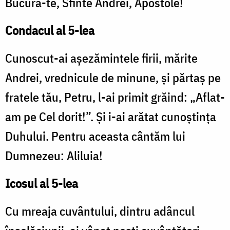
Bucură-te, Sfinte Andrei, Apostole!
Condacul al 5-lea
Cunoscut-ai aşezămintele firii, mărite
Andrei, vrednicule de minune, şi părtaş pe
fratele tău, Petru, l-ai primit grăind: „Aflat-
am pe Cel dorit!”. Şi i-ai arătat cunoştinţa
Duhului. Pentru aceasta cântăm lui
Dumnezeu: Aliluia!
Icosul al 5-lea
Cu mreaja cuvântului, dintru adâncul