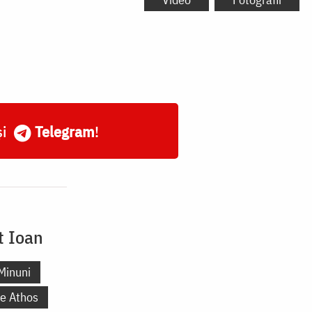
și
Telegram
!
t Ioan
Minuni
te Athos