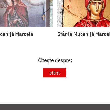
ceniță Marcela
Sfânta Muceniță Marce
Citește despre:
sfânt