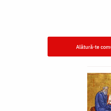
și
Evanghelist
Ioan
Alătură-te comu