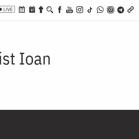
LIVE
07
ist Ioan