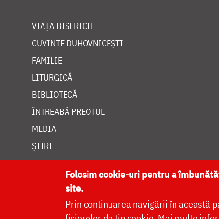
VIAȚA BISERICII
CUVINTE DUHOVNICEȘTI
FAMILIE
LITURGICĂ
BIBLIOTECĂ
ÎNTREABĂ PREOTUL
MEDIA
ȘTIRI
HRAMUL SFINTEI CUVIOASE PARASCHEVA
Folosim cookie-uri pentru a îmbunăt
site.
Prin continuarea navigării în această p
fișierelor de tip cookie.
Mai multe infor