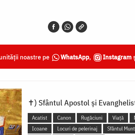
nității noastre pe
WhatsApp
,
Instagram
✝) Sfântul Apostol și Evanghelis
Acatist
Canon
Rugăciuni
Viață
Icoane
Locuri de pelerinaj
Sfântul Mun