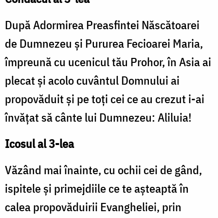
După Adormirea Preasfintei Născătoarei
de Dumnezeu şi Pururea Fecioarei Maria,
împreună cu ucenicul tău Prohor, în Asia ai
plecat şi acolo cuvântul Domnului ai
propovăduit şi pe toţi cei ce au crezut i-ai
învăţat să cânte lui Dumnezeu: Aliluia!
Icosul al 3-lea
Văzând mai înainte, cu ochii cei de gând,
ispitele şi primejdiile ce te aşteaptă în
calea propovăduirii Evangheliei, prin