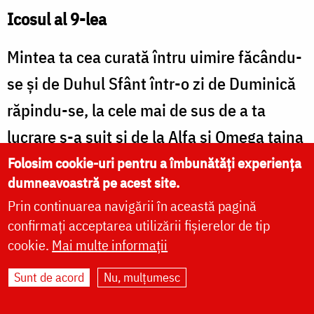
Icosul al 9-lea
Mintea ta cea curată întru uimire făcându-
se şi de Duhul Sfânt într-o zi de Duminică
răpindu-se, la cele mai de sus de a ta
lucrare s-a suit şi de la Alfa şi Omega taina
cea preamare i s-a descoperit, pe care noi
Folosim cookie-uri pentru a îmbunătăți experiența
dumneavoastră pe acest site.
te cinstim şi către tine zicem aşa:
Prin continuarea navigării în această pagină
Bucură-te, că la ostrovul Patmos pe
confirmați acceptarea utilizării fișierelor de tip
Domnul între şapte sfeşnice L-ai văzut;
cookie.
Mai multe informații
Bucură-te, că de la El mari descoperiri ai
Sunt de acord
Nu, mulțumesc
avut;