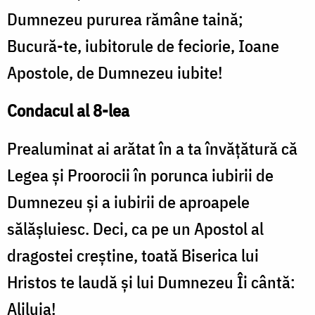
Dumnezeu pururea rămâne taină;
Bucură-te, iubitorule de feciorie, Ioane
Apostole, de Dumnezeu iubite!
Condacul al 8-lea
Prealuminat ai arătat în a ta învăţătură că
Legea şi Proorocii în porunca iubirii de
Dumnezeu şi a iubirii de aproapele
sălăşluiesc. Deci, ca pe un Apostol al
dragostei creştine, toată Biserica lui
Hristos te laudă şi lui Dumnezeu Îi cântă:
Aliluia!