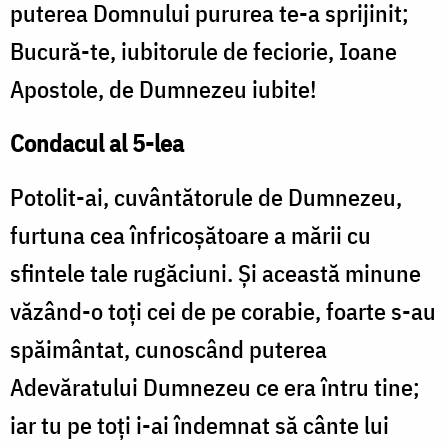
puterea Domnului pururea te-a sprijinit;
Bucură-te, iubitorule de feciorie, Ioane
Apostole, de Dumnezeu iubite!
Condacul al 5-lea
Potolit-ai, cuvântătorule de Dumnezeu,
furtuna cea înfricoşătoare a mării cu
sfintele tale rugăciuni. Şi această minune
văzând-o toţi cei de pe corabie, foarte s-au
spăimântat, cunoscând puterea
Adevăratului Dumnezeu ce era întru tine;
iar tu pe toţi i-ai îndemnat să cânte lui