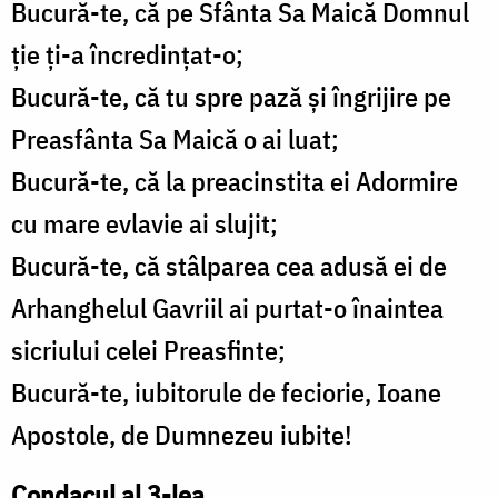
Bucură-te, că pe Sfânta Sa Maică Domnul
ţie ţi-a încredinţat-o;
Bucură-te, că tu spre pază şi îngrijire pe
Preasfânta Sa Maică o ai luat;
Bucură-te, că la preacinstita ei Adormire
cu mare evlavie ai slujit;
Bucură-te, că stâlparea cea adusă ei de
Arhanghelul Gavriil ai purtat-o înaintea
sicriului celei Preasfinte;
Bucură-te, iubitorule de feciorie, Ioane
Apostole, de Dumnezeu iubite!
Condacul al 3-lea