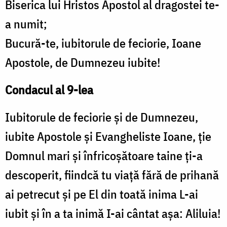
Biserica lui Hristos Apostol al dragostei te-
a numit;
Bucură-te, iubitorule de feciorie, Ioane
Apostole, de Dumnezeu iubite!
Condacul al 9-lea
Iubitorule de feciorie şi de Dumnezeu,
iubite Apostole şi Evangheliste Ioane, ţie
Domnul mari şi înfricoşătoare taine ţi-a
descoperit, fiindcă tu viaţă fără de prihană
ai petrecut şi pe El din toată inima L-ai
iubit şi în a ta inimă I-ai cântat aşa: Aliluia!