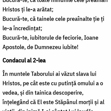
Hristos ţi le-a arătat;
Bucură-te, că tainele cele preaînalte ţie ţi
le-a încredinţat;
Bucură-te, iubitorule de feciorie, Ioane
Apostole, de Dumnezeu iubite!
Condacul al 2-lea
În muntele Taborului ai văzut slava lui
Hristos, pe cât este cu putinţă omului a o
vedea, şi din tainica descoperire,
înţelegând că El este Stăpânul morţii şi al