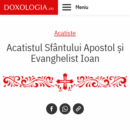
Skip
Meniu
to
main
Main
content
navigation
Acatiste
Acatistul Sfântului Apostol şi
Evanghelist Ioan