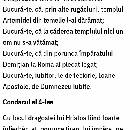
Bucură-te, că, prin alte rugăciuni, templul
Artemidei din temelie l-ai dărâmat;
Bucură-te, că la căderea templului nici un
om nu s-a vătămat;
Bucură-te, că din porunca împăratului
Domiţian la Roma ai plecat legat;
Bucură-te, iubitorule de feciorie, Ioane
Apostole, de Dumnezeu iubite!
Condacul al 4-lea
Cu focul dragostei lui Hristos fiind foarte
înfierbântat, porunca tiranului împărat pe