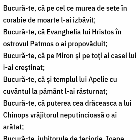
Bucură-te, că pe cel ce murea de sete în
corabie de moarte l-ai izbăvit;
Bucură-te, că Evanghelia lui Hristos în
ostrovul Patmos o ai propovăduit;
Bucură-te, că pe Miron şi pe toţi ai casei lui
i-ai creştinat;
Bucură-te, că şi templul lui Apelie cu
cuvântul la pământ l-ai răsturnat;
Bucură-te, că puterea cea drăceasca a lui
Chinops vrăjitorul neputincioasă o ai
arătat;
Bucură-te, iubitorule de feciorie, Ioane