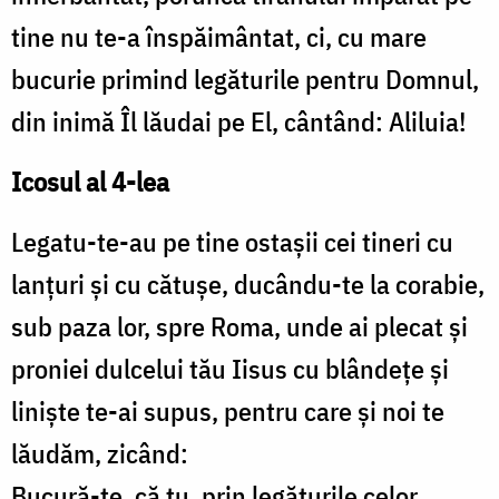
tine nu te-a înspăimântat, ci, cu mare
bucurie primind legăturile pentru Domnul,
din inimă Îl lăudai pe El, cântând: Aliluia!
Icosul al 4-lea
Legatu-te-au pe tine ostaşii cei tineri cu
lanţuri şi cu cătuşe, ducându-te la corabie,
sub paza lor, spre Roma, unde ai plecat şi
proniei dulcelui tău Iisus cu blândeţe şi
linişte te-ai supus, pentru care şi noi te
lăudăm, zicând:
Bucură-te, că tu, prin legăturile celor