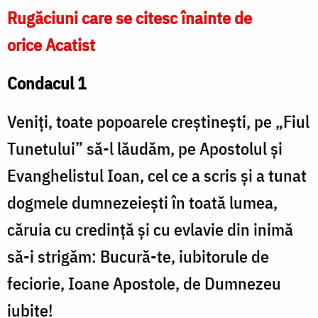
Rugăciuni care se citesc înainte de
orice Acatist
Condacul 1
Veniţi, toate popoarele creştineşti, pe „Fiul
Tunetului” să-l lăudăm, pe Apostolul şi
Evanghelistul Ioan, cel ce a scris şi a tunat
dogmele dumnezeieşti în toată lumea,
căruia cu credinţă şi cu evlavie din inimă
să-i strigăm: Bucură-te, iubitorule de
feciorie, Ioane Apostole, de Dumnezeu
iubite!