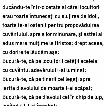
ducându-te într-o cetate ai cărei locuitori
erau foarte întunecaţi cu slujirea de idoli,
foarte te-ai ostenit pentru propovăduirea
cuvântului, spre a lor minunare, şi astfel ai
adus mare mulţime la Hristos; drept aceea,
cu dorire te lăudăm aşa:
Bucură-te, că pe locuitorii cetăţii aceleia
cu cuvântul adevărului i-ai luminat;
Bucură-te, că pe tinerii cei legaţi spre
jertfa diavolului de moarte i-ai scăpat;
Bucură-te, că pe diavolul cel în chip de lup,
legându-l, l-ai întrebat;