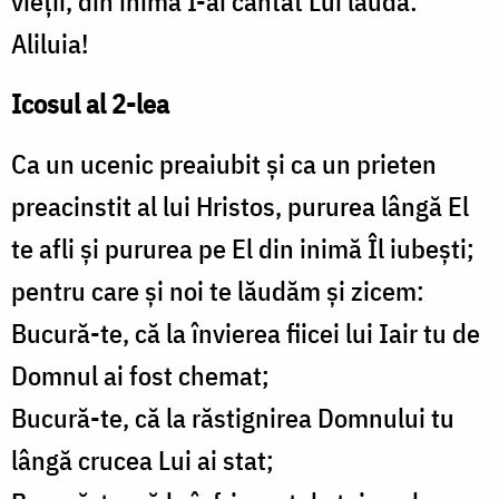
vieţii, din inimă I-ai cântat Lui laudă:
Aliluia!
Icosul al 2-lea
Ca un ucenic preaiubit şi ca un prieten
preacinstit al lui Hristos, pururea lângă El
te afli şi pururea pe El din inimă Îl iubeşti;
pentru care şi noi te lăudăm şi zicem:
Bucură-te, că la învierea fiicei lui Iair tu de
Domnul ai fost chemat;
Bucură-te, că la răstignirea Domnului tu
lângă crucea Lui ai stat;