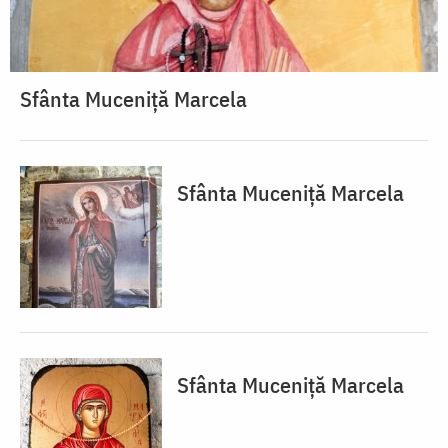
Sfânta Muceniță Marcela
Sfânta Muceniță Marcela
Sfânta Muceniță Marcela