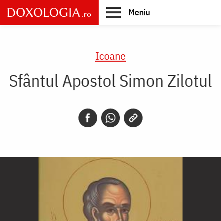
Skip
Meniu
to
main
Main
content
navigation
Icoane
Sfântul Apostol Simon Zilotul