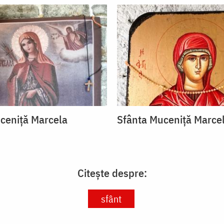
ceniță Marcela
Sfânta Muceniță Marce
Citește despre:
sfânt