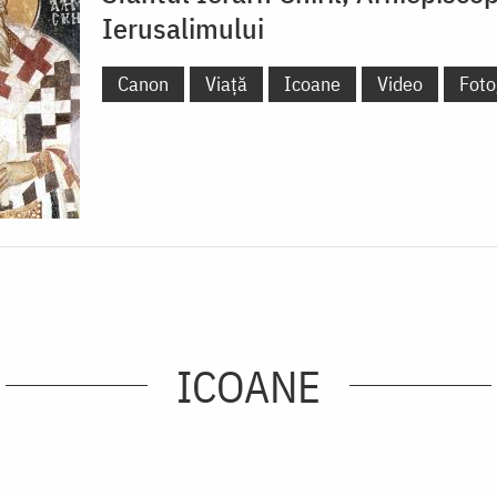
Ierusalimului
Canon
Viață
Icoane
Video
Foto
ICOANE