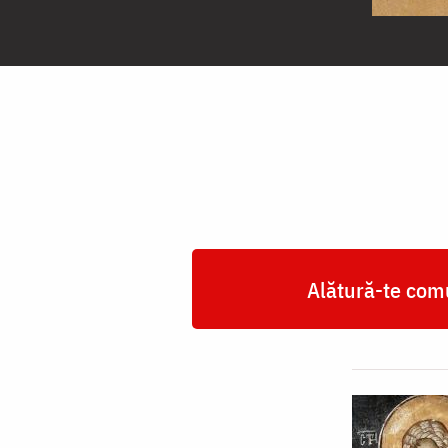
Sfântul
Chiril,
Arhiepiscopul
Ierusalimului
Alătură-te comu