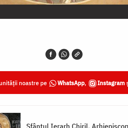
nității noastre pe
WhatsApp
,
Instagram
Sfântul Ierarh Chiril, Arhiepisco