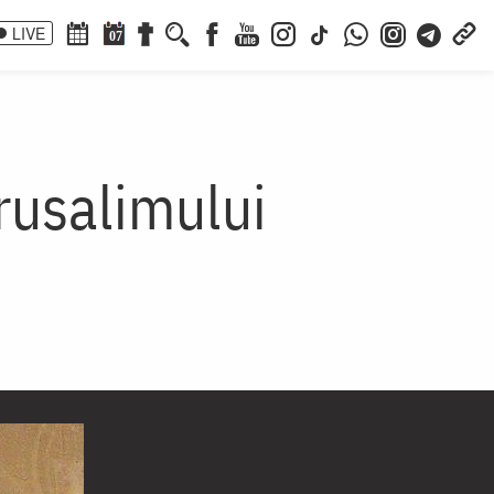
LIVE
07
erusalimului