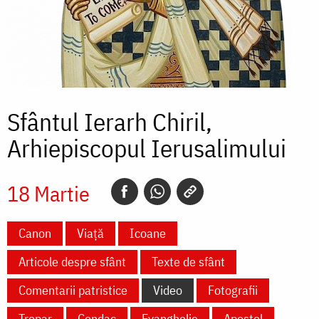
Sfântul Ierarh Chiril,
Arhiepiscopul Ierusalimului
18 Martie
Canon
Viață
Icoane
Articole despre sfânt
Texte de sfânt
Comentarii patristice
Video
Fotografii
Tropar
Condac
Evanghelie
Apostol