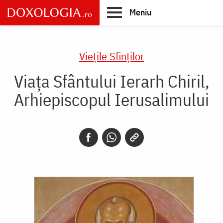
Skip
Meniu
to
main
Main
content
navigation
Vieţile Sfinţilor
Viața Sfântului Ierarh Chiril,
Arhiepiscopul Ierusalimului