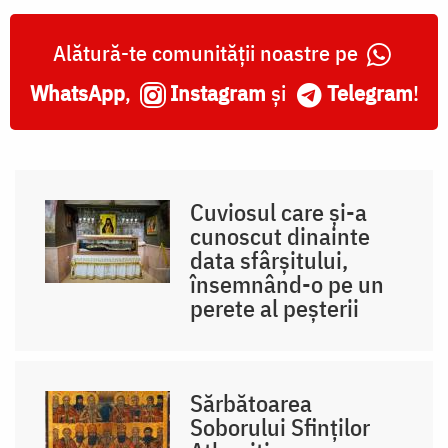
Alătură-te comunității noastre pe
WhatsApp
,
Instagram
și
Telegram
!
Cuviosul care și-a
cunoscut dinainte
data sfârșitului,
însemnând-o pe un
perete al peșterii
Sărbătoarea
Soborului Sfinților