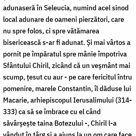
adunaseră în Seleucia, numind acel sinod
local adunare de oameni pierzători, care
nu spre folos, ci spre vătămarea
bisericească s-ar fi adunat. Și mai vârtos a
pornit pe împăratul spre mânie împotriva
Sfântului Chiril, zicând că un veșmânt mai
scump, țesut cu aur - pe care fericitul întru
pomenire, marele Constantin, îl dăduse lui
Macarie, arhiepiscopul Ierusalimului (314-
333) ca să se îmbrace cu el când
săvârșește taina Botezului -, Chiril l-a
vândut în târg și a ajuns la un om care face