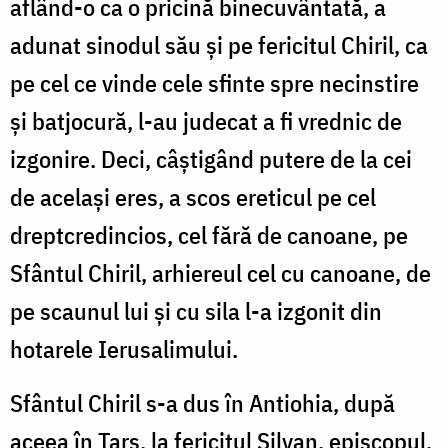
aflând-o ca o pricină binecuvântată, a
adunat sinodul său și pe fericitul Chiril, ca
pe cel ce vinde cele sfinte spre necinstire
și batjocură, l-au judecat a fi vrednic de
izgonire. Deci, câștigând putere de la cei
de același eres, a scos ereticul pe cel
dreptcredincios, cel fără de canoane, pe
Sfântul Chiril, arhiereul cel cu canoane, de
pe scaunul lui și cu sila l-a izgonit din
hotarele Ierusalimului.
Sfântul Chiril s-a dus în Antiohia, după
aceea în Tars, la fericitul Silvan, episcopul,