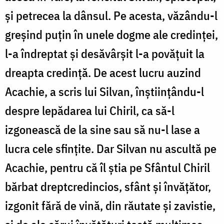
și petrecea la dânsul. Pe acesta, văzându-l
greșind puțin în unele dogme ale credinței,
l-a îndreptat și desăvârșit l-a povățuit la
dreapta credință. De acest lucru auzind
Acachie, a scris lui Silvan, înștiințându-l
despre lepădarea lui Chiril, ca să-l
izgonească de la sine sau să nu-l lase a
lucra cele sfințite. Dar Silvan nu ascultă pe
Acachie, pentru că îl știa pe Sfântul Chiril
bărbat dreptcredincios, sfânt și învățător,
izgonit fără de vină, din răutate și zavistie,