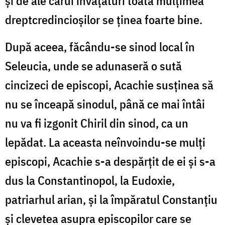
și de ale cărui învățături toată mulțimea
dreptcredincioșilor se ținea foarte bine.
După aceea, făcându-se sinod local în
Seleucia, unde se adunaseră o sută
cincizeci de episcopi, Acachie susținea să
nu se înceapă sinodul, până ce mai întâi
nu va fi izgonit Chiril din sinod, ca un
lepădat. La aceasta neînvoindu-se mulți
episcopi, Acachie s-a despărțit de ei și s-a
dus la Constantinopol, la Eudoxie,
patriarhul arian, și la împăratul Constanțiu
și clevetea asupra episcopilor care se