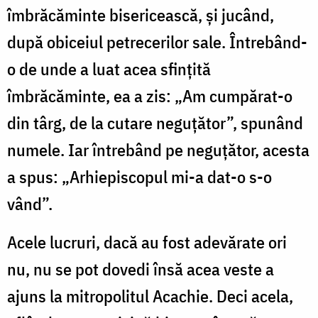
îmbrăcăminte bisericească, și jucând,
după obiceiul petrecerilor sale. Întrebând-
o de unde a luat acea sfințită
îmbrăcăminte, ea a zis: „Am cumpărat-o
din târg, de la cutare neguțător”, spunând
numele. Iar întrebând pe neguțător, acesta
a spus: „Arhiepiscopul mi-a dat-o s-o
vând”.
Acele lucruri, dacă au fost adevărate ori
nu, nu se pot dovedi însă acea veste a
ajuns la mitropolitul Acachie. Deci acela,