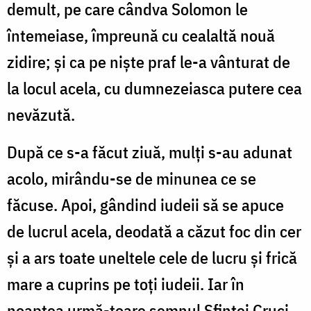
demult, pe care cândva Solomon le
întemeiase, împreună cu cealaltă nouă
zidire; și ca pe niște praf le-a vânturat de
la locul acela, cu dumnezeiasca putere cea
nevăzută.
După ce s-a făcut ziuă, mulți s-au adunat
acolo, mirându-se de minunea ce se
făcuse. Apoi, gândind iudeii să se apuce
de lucrul acela, deodată a căzut foc din cer
și a ars toate uneltele cele de lucru și frică
mare a cuprins pe toți iudeii. Iar în
noaptea urmă-toare semnul Sfintei Cruci