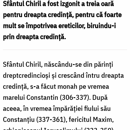
Chiril,
Sfântul Chiril a fost izgonit a treia oară
Arhiepiscopul
pentru dreapta credință, pentru că foarte
Ierusalimului
mult se împotrivea ereticilor, biruindu-i
prin dreapta credință.
Sfântul Chiril, născându-se din părinți
dreptcredincioși și crescând întru dreapta
credință, s-a făcut monah pe vremea
marelui Constantin (306-337). După
aceea, în vremea împărăției fiului său
Constanțiu (337-361), fericitul Maxim,