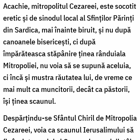
Acachie, mitropolitul Cezareei, este socotit
eretic și de sinodul local al Sfinților Părinți
din Sardica, mai înainte biruit, și nu după
canoanele bisericești, ci după
împărăteasca stăpânire ținea rânduiala
Mitropoliei, nu voia să se supună aceluia,
ci încă și mustra răutatea lui, de vreme ce
mai mult ca muncitorii, decât ca păstorii,
își ținea scaunul.
Despărțindu-se Sfântul Chiril de Mitropolia
Cezareei, voia ca scaunul Ierusalimului să