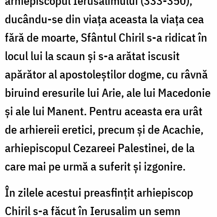
arhiepiscopul Ierusalimului (333-350),
ducându-se din viața aceasta la viața cea
fără de moarte, Sfântul Chiril s-a ridicat în
locul lui la scaun și s-a arătat iscusit
apărător al apostoleștilor dogme, cu râvnă
biruind eresurile lui Arie, ale lui Macedonie
și ale lui Manent. Pentru aceasta era urât
de arhiereii eretici, precum și de Acachie,
arhiepiscopul Cezareei Palestinei, de la
care mai pe urmă a suferit și izgonire.
În zilele acestui preasfințit arhiepiscop
Chiril s-a făcut în Ierusalim un semn