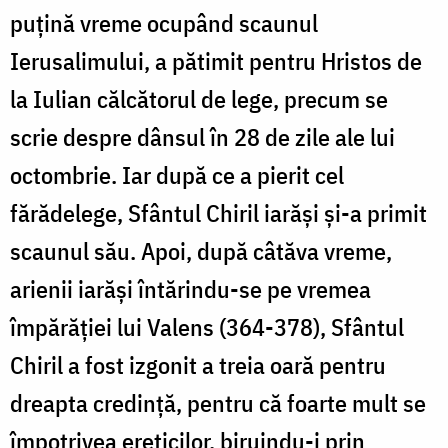
puțină vreme ocupând scaunul
Ierusalimului, a pătimit pentru Hristos de
la Iulian călcătorul de lege, precum se
scrie despre dânsul în 28 de zile ale lui
octombrie. Iar după ce a pierit cel
fărădelege, Sfântul Chiril iarăși și-a primit
scaunul său. Apoi, după câtăva vreme,
arienii iarăși întărindu-se pe vremea
împărăției lui Valens (364-378), Sfântul
Chiril a fost izgonit a treia oară pentru
dreapta credință, pentru că foarte mult se
împotrivea ereticilor, biruindu-i prin