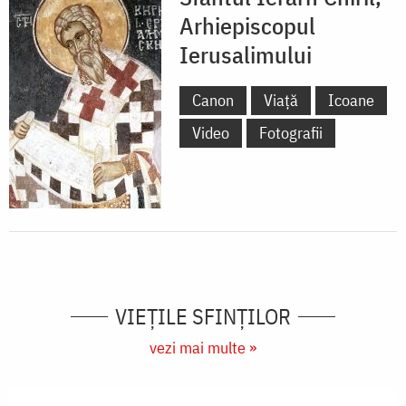
Arhiepiscopul
Ierusalimului
Canon
Viață
Icoane
Video
Fotografii
VIEŢILE SFINŢILOR
vezi mai multe »