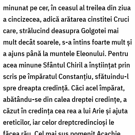
minunat pe cer, în ceasul al treilea din ziua
a cincizecea, adică arătarea cinstitei Cruci
care, strălucind deasupra Golgotei mai
mult decât soarele, s-a întins foarte mult și
a ajuns până la muntele Eleonului. Pentru
acea minune Sfântul Chiril a înștiințat prin
scris pe împăratul Constanțiu, sfătuindu-l
spre dreapta credință. Căci acel împărat,
abătându-se din calea dreptei credințe, a
căzut în credința cea rea a lui Arie și ajuta
ereticilor, iar celor dreptcredincioși le
făcea rău. Cel mai sus pomenit Acachie,