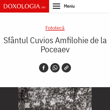
Skip
Meniu
to
main
Main
content
navigation
Fototecă
Sfântul Cuvios Amfilohie de la
Poceaev