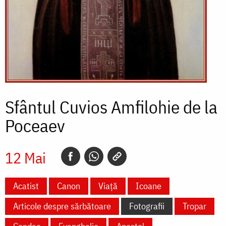
Sfântul Cuvios Amfilohie de la
Poceaev
12 Mai
Acatist
Canon
Viață
Icoane
Articole despre sărbătoare
Fotografii
Tropar