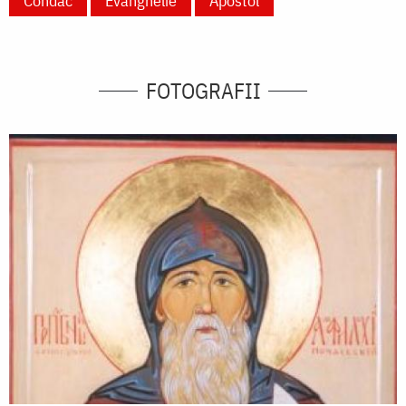
Condac
Evanghelie
Apostol
FOTOGRAFII