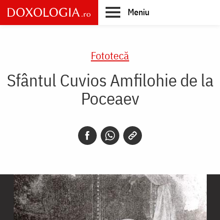
Skip
Meniu
to
main
Main
content
navigation
Fototecă
Sfântul Cuvios Amfilohie de la
Poceaev