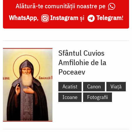
Alătură-te comunității noastre pe
WhatsApp
,
Instagram
și
Telegram
!
Sfântul Cuvios
Amfilohie de la
Poceaev
Acatist
Canon
Viață
Icoane
Fotografii