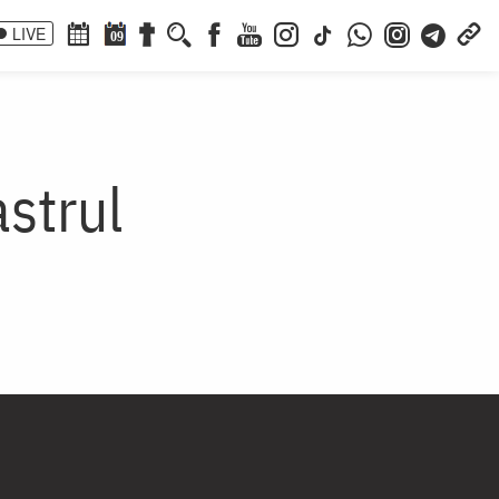
LIVE
09
astrul