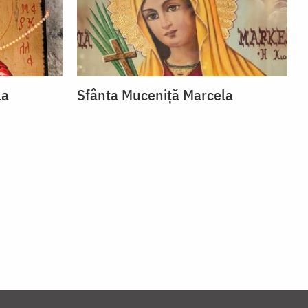
la
Sfânta Muceniță Marcela