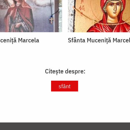
ceniță Marcela
Sfânta Muceniță Marce
Citește despre:
sfânt