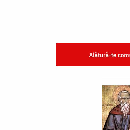
Daniil
Sihastrul
Alătură-te comu