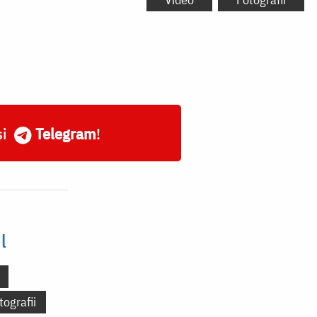
și
Telegram
!
l
tografii