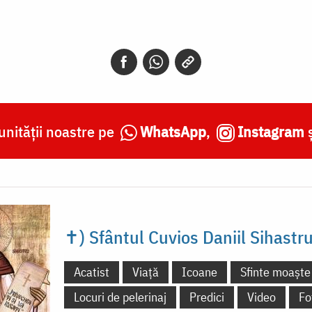
nității noastre pe
WhatsApp
,
Instagram
✝) Sfântul Cuvios Daniil Sihastru
Acatist
Viață
Icoane
Sfinte moaște
Locuri de pelerinaj
Predici
Video
Fo