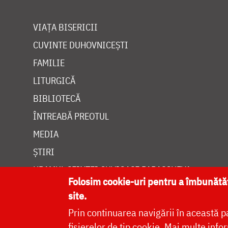
VIAȚA BISERICII
CUVINTE DUHOVNICEȘTI
FAMILIE
LITURGICĂ
BIBLIOTECĂ
ÎNTREABĂ PREOTUL
MEDIA
ȘTIRI
HRAMUL SFINTEI CUVIOASE PARASCHEVA
Folosim cookie-uri pentru a îmbunăt
site.
Prin continuarea navigării în această p
fișierelor de tip cookie.
Mai multe infor