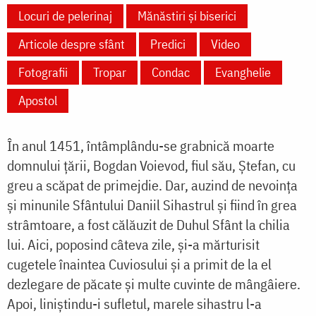
Locuri de pelerinaj
Mănăstiri și biserici
Articole despre sfânt
Predici
Video
Fotografii
Tropar
Condac
Evanghelie
Apostol
În anul 1451, întâmplându-se grabnică moarte
domnului țării, Bogdan Voievod, fiul său, Ștefan, cu
greu a scăpat de primejdie. Dar, auzind de nevoința
și minunile Sfântului Daniil Sihastrul și fiind în grea
strâmtoare, a fost călăuzit de Duhul Sfânt la chilia
lui. Aici, poposind câteva zile, și-a mărturisit
cugetele înaintea Cuviosului și a primit de la el
dezlegare de păcate și multe cuvinte de mângâiere.
Apoi, liniștindu-i sufletul, marele sihastru l-a