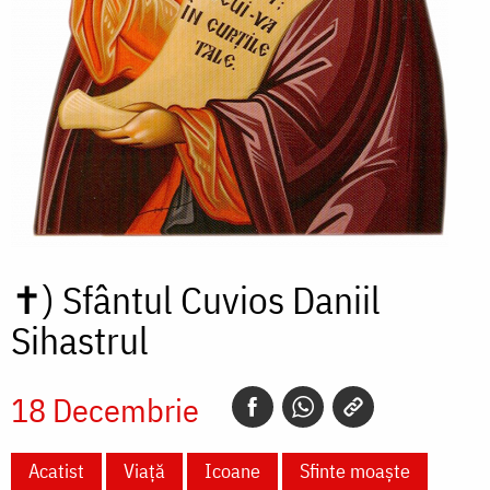
✝)
Sfântul Cuvios Daniil
Sihastrul
18 Decembrie
Acatist
Viață
Icoane
Sfinte moaște