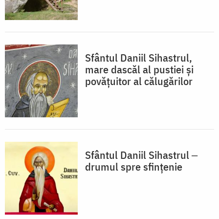
Sfântul Daniil Sihastrul,
mare dascăl al pustiei și
povățuitor al călugărilor
Sfântul Daniil Sihastrul ‒
drumul spre sfințenie