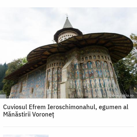
Cuviosul Efrem Ieroschimonahul, egumen al
Mănăstirii Voroneț