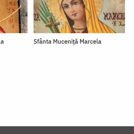
la
Sfânta Muceniță Marcela