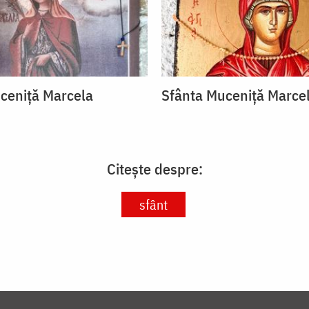
ceniță Marcela
Sfânta Muceniță Marce
Citește despre:
sfânt