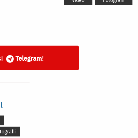
și
Telegram
!
l
tografii