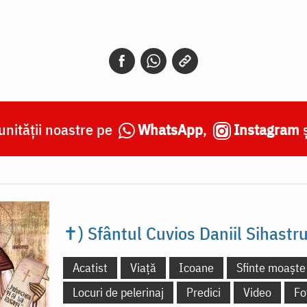
nității noastre pe
WhatsApp
,
Instagram
✝) Sfântul Cuvios Daniil Sihastru
Acatist
Viață
Icoane
Sfinte moaște
Locuri de pelerinaj
Predici
Video
Fo