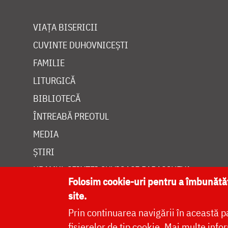
VIAȚA BISERICII
CUVINTE DUHOVNICEȘTI
FAMILIE
LITURGICĂ
BIBLIOTECĂ
ÎNTREABĂ PREOTUL
MEDIA
ȘTIRI
HRAMUL SFINTEI CUVIOASE PARASCHEVA
Folosim cookie-uri pentru a îmbunăt
site.
Prin continuarea navigării în această p
fișierelor de tip cookie.
Mai multe infor