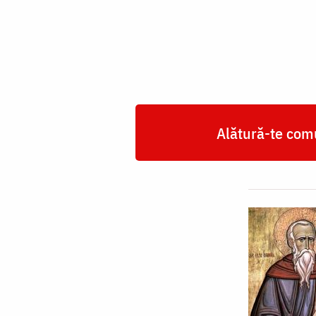
Daniil
Sihastrul
Alătură-te comu