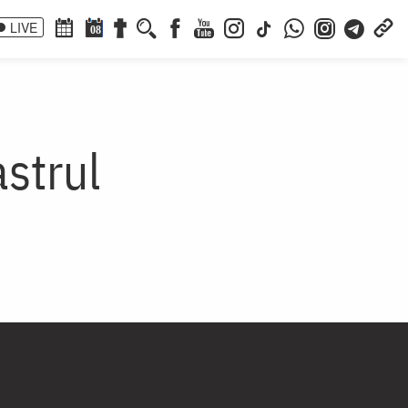
LIVE
08
astrul