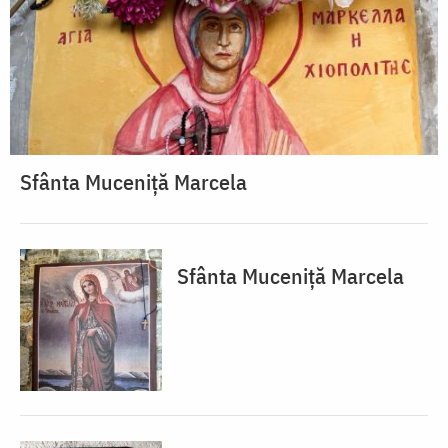
Sfânta Muceniță Marcela
Sfânta Muceniță Marcela