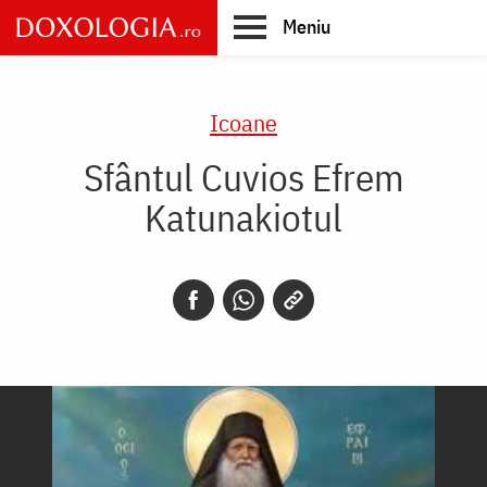
Skip
Meniu
to
main
Main
content
navigation
Icoane
Sfântul Cuvios Efrem
Katunakiotul