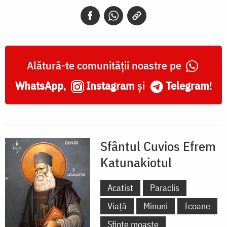
Katunakiotul
Alătură-te comunității noastre pe
WhatsApp
,
Instagram
și
Telegram
!
Sfântul Cuvios Efrem
Katunakiotul
Acatist
Paraclis
Viață
Minuni
Icoane
Sfinte moaște