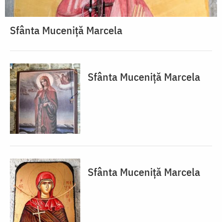
Sfânta Muceniță Marcela
Sfânta Muceniță Marcela
Sfânta Muceniță Marcela