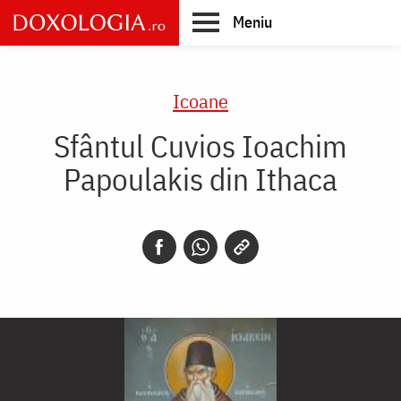
Skip
Meniu
to
main
Main
content
navigation
Icoane
Sfântul Cuvios Ioachim
Papoulakis din Ithaca