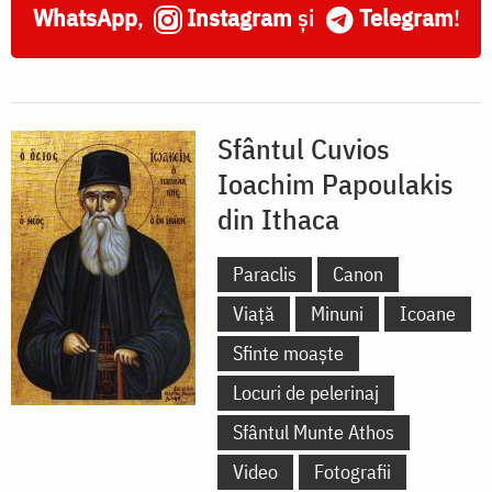
WhatsApp
,
Instagram
și
Telegram
!
Sfântul Cuvios
Ioachim Papoulakis
din Ithaca
Paraclis
Canon
Viață
Minuni
Icoane
Sfinte moaște
Locuri de pelerinaj
Sfântul Munte Athos
Video
Fotografii