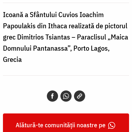
Papoulakis
din
Icoană a Sfântului Cuvios Ioachim
Ithaca
Papoulakis din Ithaca realizată de pictorul
grec Dimitrios Tsiantas – Paraclisul „Maica
Domnului Pantanassa”, Porto Lagos,
Grecia
Alătură-te comunității noastre pe