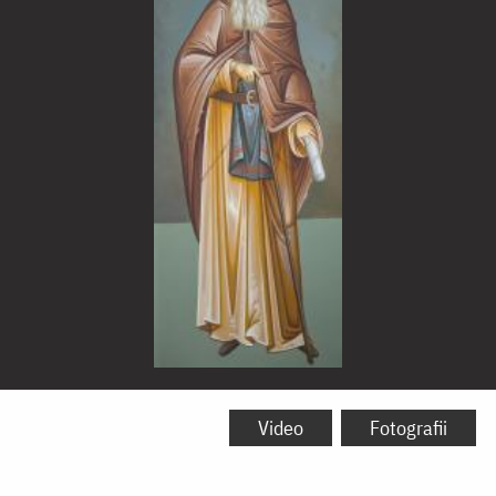
Sfântul
Cuvios
Video
Fotografii
Ioachim