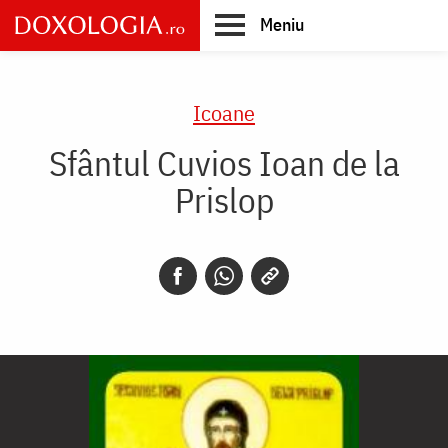
Skip
Meniu
to
main
Main
content
navigation
Icoane
Sfântul Cuvios Ioan de la
Prislop