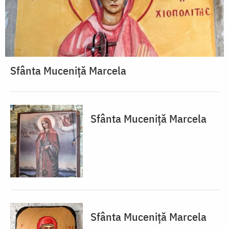
Sfânta Muceniță Marcela
Sfânta Muceniță Marcela
Sfânta Muceniță Marcela