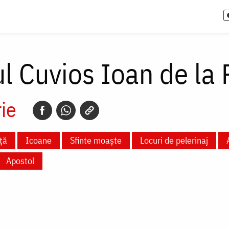
l Cuvios Ioan de la 
ie
ță
Icoane
Sfinte moaște
Locuri de pelerinaj
Apostol