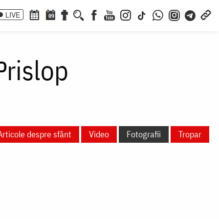
LIVE
09
Prislop
Articole despre sfânt
Video
Fotografii
Tropar