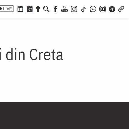
LIVE
07
 din Creta