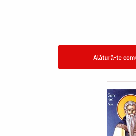
Mucenic
Andrei
Criteanul
Alătură-te comu