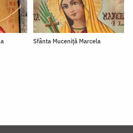
la
Sfânta Muceniță Marcela