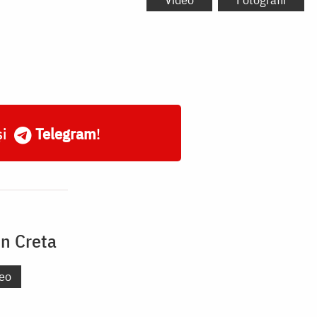
și
Telegram
!
in Creta
eo