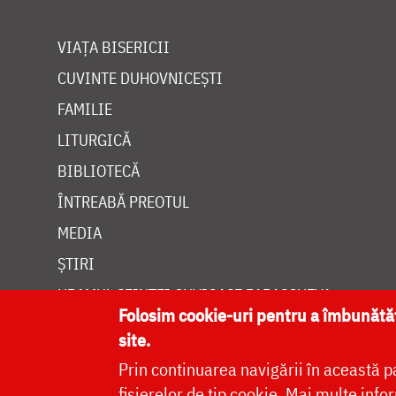
VIAȚA BISERICII
CUVINTE DUHOVNICEȘTI
FAMILIE
LITURGICĂ
BIBLIOTECĂ
ÎNTREABĂ PREOTUL
MEDIA
ȘTIRI
HRAMUL SFINTEI CUVIOASE PARASCHEVA
Folosim cookie-uri pentru a îmbunăt
site.
Prin continuarea navigării în această p
fișierelor de tip cookie.
Mai multe infor