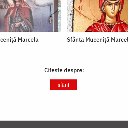
ceniță Marcela
Sfânta Muceniță Marce
Citește despre:
sfânt