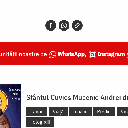
nității noastre pe
WhatsApp
,
Instagram
Sfântul Cuvios Mucenic Andrei d
Canon
Viață
Icoane
Predici
Vid
Fotografii