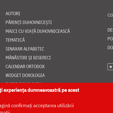
AUTORI
PĂRINȚI DUHOVNICEȘTI
DE
MAICI CU VIAȚĂ DUHOVNICEASCĂ
PO
TEMATICĂ
DO
SINAXAR ALFABETIC
MĂNĂSTIRI ȘI BISERICI
CALENDAR ORTODOX
WIDGET DOXOLOGIA
RADIO DOXOLOGIA
ăți experiența dumneavoastră pe acest
agină confirmați acceptarea utilizării
mații