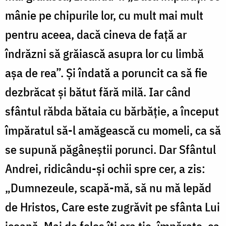
mânie pe chipurile lor, cu mult mai mult
pentru aceea, dacă cineva de față ar
îndrăzni să grăiască asupra lor cu limbă
așa de rea”. Și îndată a poruncit ca să fie
dezbrăcat și bătut fără milă. Iar când
sfântul răbda bătaia cu bărbăție, a început
împăratul să-l amăgească cu momeli, ca să
se supună păgâneștii porunci. Dar Sfântul
Andrei, ridicându-și ochii spre cer, a zis:
„Dumnezeule, scapă-mă, să nu mă lepăd
de Hristos, Care este zugrăvit pe sfânta Lui