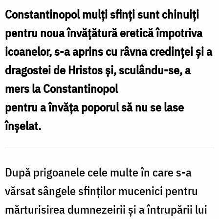
Andrei
Constantinopol mulți sfinți sunt chinuiți
din
pentru noua învățătură eretică împotriva
Creta
icoanelor, s-a aprins cu râvna credinței și a
dragostei de Hristos și, sculându-se, a
mers la Constantinopol
pentru a învăța poporul să nu se lase
înșelat.
După prigoanele cele multe în care s-a
vărsat sângele sfinților mucenici pentru
mărturisirea dumnezeirii și a întrupării lui