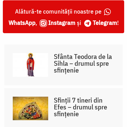
Alătură-te comunității noastre pe
WhatsApp
,
Instagram
și
Telegram
!
Sfânta Teodora de la
Sihla – drumul spre
sfințenie
Sfinții 7 tineri din
Efes – drumul spre
sfințenie