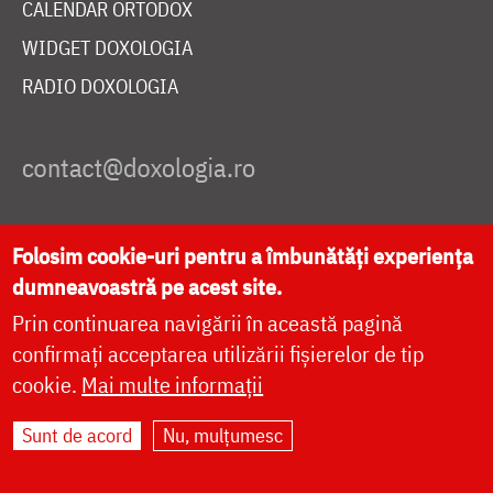
CALENDAR ORTODOX
WIDGET DOXOLOGIA
RADIO DOXOLOGIA
DESPRE NOI
Folosim cookie-uri pentru a îmbunătăți experiența
POLITICA DE COOKIES
dumneavoastră pe acest site.
DONEAZĂ ONLINE PENTRU CATEDRALA NAȚIONALĂ
Prin continuarea navigării în această pagină
confirmați acceptarea utilizării fișierelor de tip
cookie.
Mai multe informații
LIVE
Sunt de acord
Nu, mulțumesc