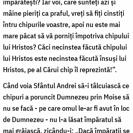
împărătești? Iar voi, care sunteți azi și
mâine pieriți ca praful, vreți să fiți cinstiți
întru chipurile voastre, apoi nu este mai
mare păcat să vă porniți împotriva chipului
lui Hristos? Căci necinstea făcută chipului
lui Hristos este necinstea făcută însuși lui
Hristos, pe al Cărui chip îl reprezintă!”.
Când voia Sfântul Andrei să-i tâlcuiască ce
chipuri a poruncit Dumnezeu prin Moise să
nu se facă - pe care omul le-ar fi avut în loc
de Dumnezeu - nu l-a lăsat împăratul să
mai grăiască, zicându-i: „Dacă împărații se