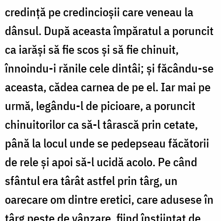
credință pe credincioșii care veneau la
dânsul. După aceasta împăratul a poruncit
ca iarăși să fie scos și să fie chinuit,
înnoindu-i rănile cele dintâi; și făcându-se
aceasta, cădea carnea de pe el. Iar mai pe
urmă, legându-l de picioare, a poruncit
chinuitorilor ca să-l târască prin cetate,
până la locul unde se pedepseau făcătorii
de rele și apoi să-l ucidă acolo. Pe când
sfântul era târât astfel prin târg, un
oarecare om dintre eretici, care adusese în
târg pește de vânzare, fiind înștiințat de