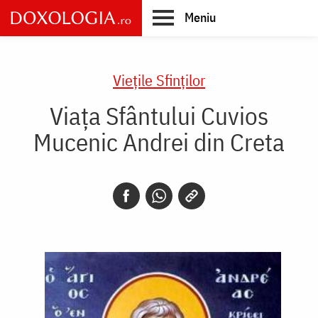
Skip
Meniu
to
main
Main
content
navigation
Vieţile Sfinţilor
Viața Sfântului Cuvios
Mucenic Andrei din Creta