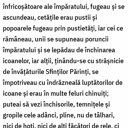
înfricoșătoare ale împăratului, fugeau și se
ascundeau, cetățile erau pustii și
popoarele fugeau prin pustietăți, iar cei ce
rămâneau, unii se supuneau poruncii
împăratului și se lepădau de închinarea
icoanelor, iar alții, ținându-se cu strășnicie
de învățăturile Sfinților Părinți, se
împotriveau cu îndrăzneală luptătorilor de
icoane și erau în multe feluri chinuiți;
puteai să vezi închisorile, temnițele și
gropile cele adânci, pline, nu de tâlhari,
nici de hoți, nici de alți făcători de rele, ci