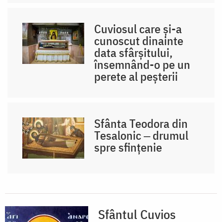
Cuviosul care și-a
cunoscut dinainte
data sfârșitului,
însemnând-o pe un
perete al peșterii
Sfânta Teodora din
Tesalonic ‒ drumul
spre sfințenie
Sfântul Cuvios