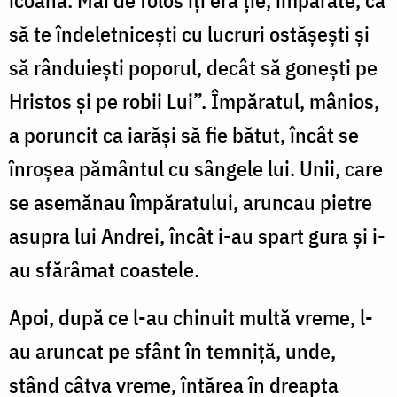
icoană. Mai de folos îți era ție, împărate, ca
să te îndeletnicești cu lucruri ostășești și
să rânduiești poporul, decât să gonești pe
Hristos și pe robii Lui”. Împăratul, mânios,
a poruncit ca iarăși să fie bătut, încât se
înroșea pământul cu sângele lui. Unii, care
se asemănau împăratului, aruncau pietre
asupra lui Andrei, încât i-au spart gura și i-
au sfărâmat coastele.
Apoi, după ce l-au chinuit multă vreme, l-
au aruncat pe sfânt în temniță, unde,
stând câtva vreme, întărea în dreapta