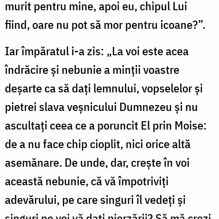
murit pentru mine, apoi eu, chipul Lui
fiind, oare nu pot să mor pentru icoane?”.
Iar împăratul i-a zis: „La voi este acea
îndrăcire și nebunie a minții voastre
deșarte ca să dați lemnului, vopselelor și
pietrei slava veșnicului Dumnezeu și nu
ascultați ceea ce a poruncit El prin Moise:
de a nu face chip cioplit, nici orice altă
asemănare. De unde, dar, crește în voi
această nebunie, că vă împotriviți
adevărului, pe care singuri îl vedeți și
singuri pe voi vă dați pierzării? Să mă crezi