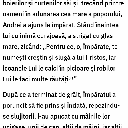
boierilor și curtenilor săi și, trecând printre
oameni în adunarea cea mare a poporului,
Andrei a ajuns la împărat. Stând înaintea
lui cu inimă curajoasă, a strigat cu glas
mare, zicând: „Pentru ce, o, împărate, te
numești creștin și slugă a lui Hristos, iar
icoanele Lui le calci în picioare și robilor
Lui le faci multe răutăți?!”.
După ce a terminat de grăit, împăratul a
poruncit să fie prins și îndată, repezindu-
se slujitorii, l-au apucat cu mâinile lor
ucigașe, unii de cap, alții de mâini, iar alții