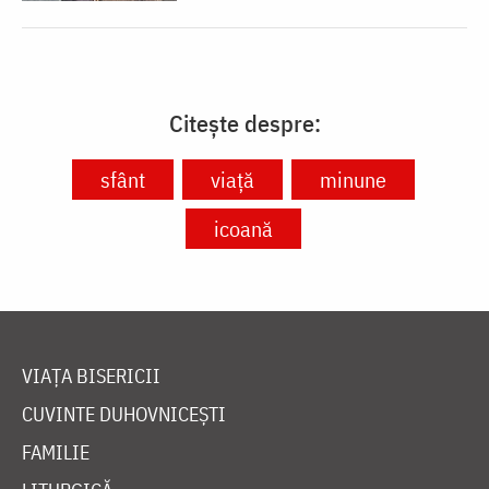
Citește despre:
sfânt
viață
minune
icoană
VIAȚA BISERICII
CUVINTE DUHOVNICEȘTI
FAMILIE