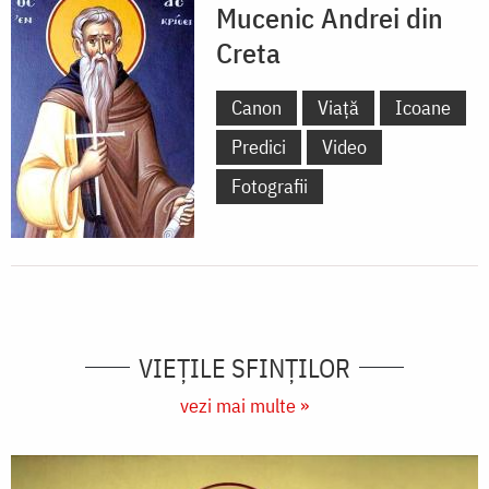
Mucenic Andrei din
Creta
Canon
Viață
Icoane
Predici
Video
Fotografii
VIEŢILE SFINŢILOR
vezi mai multe »