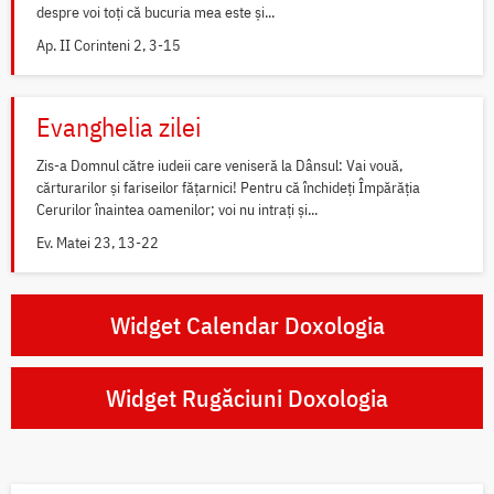
despre voi toți că bucuria mea este și...
Ap. II Corinteni 2, 3-15
Evanghelia zilei
Zis-a Domnul către iudeii care veniseră la Dânsul: Vai vouă,
cărturarilor și fariseilor fățarnici! Pentru că închideți Împărăția
Cerurilor înaintea oamenilor; voi nu intrați și...
Ev. Matei 23, 13-22
Widget Calendar Doxologia
Widget Rugăciuni Doxologia