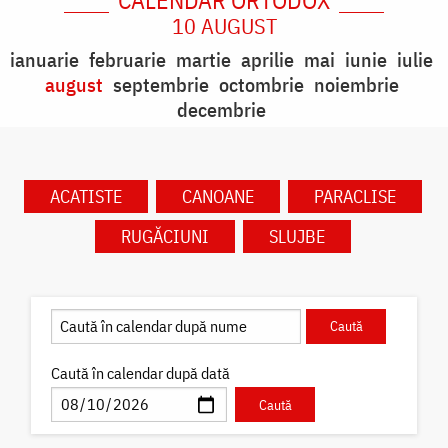
10 AUGUST
ianuarie
februarie
martie
aprilie
mai
iunie
iulie
august
septembrie
octombrie
noiembrie
decembrie
ACATISTE
CANOANE
PARACLISE
RUGĂCIUNI
SLUJBE
Caută în calendar după dată