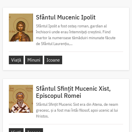
Sfântul Mucenic Ipolit
Sfântul Ipolit a fost ostaș roman, gardian al
închisorii unde erau întemnițați creștinii. Fiind
martor la numeroase tămăduiri minunate făcute
de Sfântul Laurențiu,...
Viață
Minuni
Icoane
Sfântul Sfințit Mucenic Xist,
Episcopul Romei
Sfântul Sfințit Mucenic Sixt era din Atena, de neam
grecesc, și a fost mai întâi filosof, apoi ucenic al lui
Hristos.