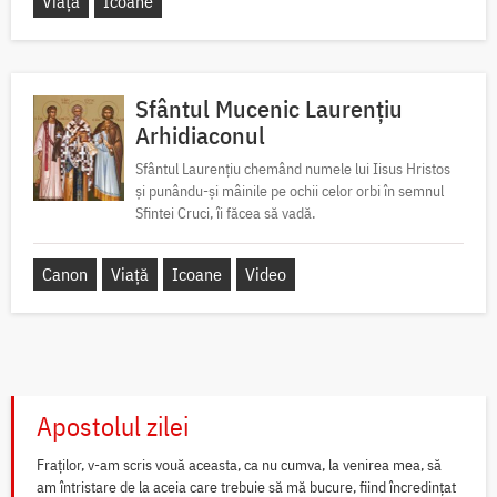
Viață
Icoane
Sfântul Mucenic Laurențiu
Arhidiaconul
Sfântul Laurențiu chemând numele lui Iisus Hristos
și punându-și mâinile pe ochii celor orbi în semnul
Sfintei Cruci, îi făcea să vadă.
Canon
Viață
Icoane
Video
Apostolul zilei
Fraților, v-am scris vouă aceasta, ca nu cumva, la venirea mea, să
am întristare de la aceia care trebuie să mă bucure, fiind încredințat