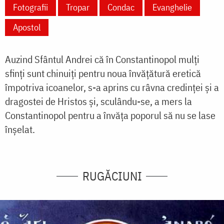
Fotografii
Tropar
Condac
Evanghelie
Apostol
Auzind Sfântul Andrei că în Constantinopol mulți
sfinți sunt chinuiți pentru noua învățătură eretică
împotriva icoanelor, s-a aprins cu râvna credinței și a
dragostei de Hristos și, sculându-se, a mers la
Constantinopol pentru a învăța poporul să nu se lase
înșelat.
RUGĂCIUNI