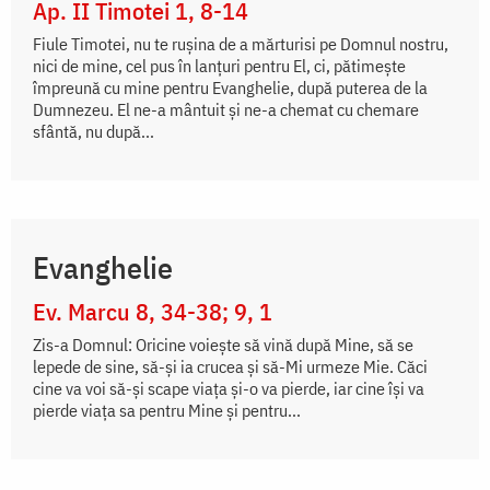
Ap. II Timotei 1, 8-14
Fiule Timotei, nu te ruşina de a mărturisi pe Domnul nostru,
nici de mine, cel pus în lanţuri pentru El, ci, pătimeşte
împreună cu mine pentru Evanghelie, după puterea de la
Dumnezeu. El ne-a mântuit şi ne-a chemat cu chemare
sfântă, nu după...
Evanghelie
Ev. Marcu 8, 34-38; 9, 1
Zis-a Domnul: Oricine voiește să vină după Mine, să se
lepede de sine, să-și ia crucea și să-Mi urmeze Mie. Căci
cine va voi să-și scape viața și-o va pierde, iar cine își va
pierde viața sa pentru Mine și pentru...