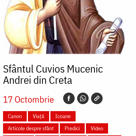
Sfântul Cuvios Mucenic
Andrei din Creta
17 Octombrie
Canon
Viață
Icoane
Articole despre sfânt
Predici
Video