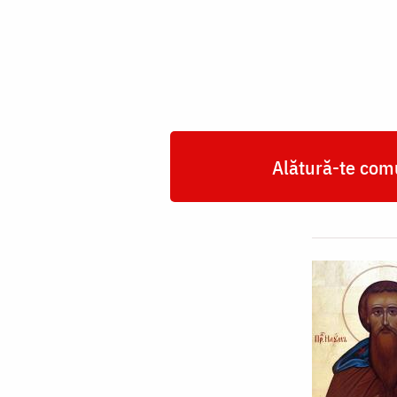
Naum
al
Ohridei
Alătură-te comu