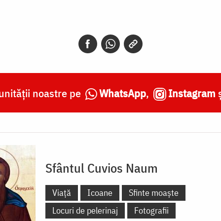
nității noastre pe
WhatsApp
,
Instagram
Sfântul Cuvios Naum
Viață
Icoane
Sfinte moaște
Locuri de pelerinaj
Fotografii