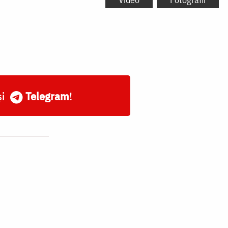
și
Telegram
!