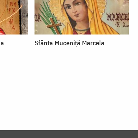
la
Sfânta Muceniță Marcela