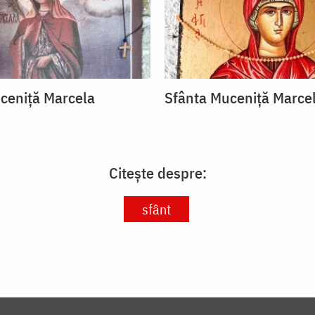
ceniță Marcela
Sfânta Muceniță Marce
Citește despre:
sfânt