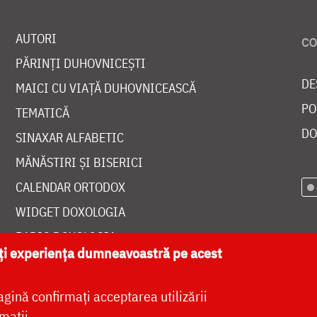
AUTORI
PĂRINȚI DUHOVNICEȘTI
DE
MAICI CU VIAȚĂ DUHOVNICEASCĂ
PO
TEMATICĂ
DO
SINAXAR ALFABETIC
MĂNĂSTIRI ȘI BISERICI
CALENDAR ORTODOX
WIDGET DOXOLOGIA
RADIO DOXOLOGIA
ăți experiența dumneavoastră pe acest
agină confirmați acceptarea utilizării
mații