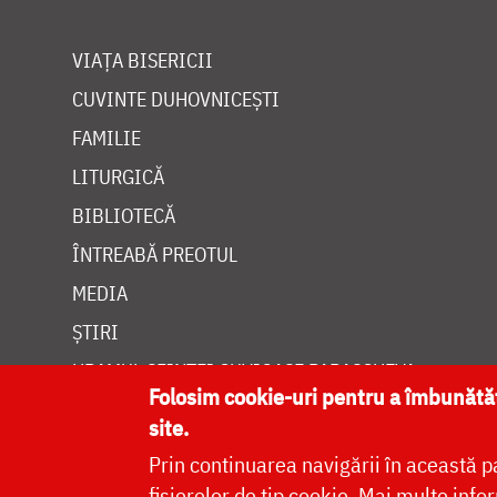
VIAȚA BISERICII
CUVINTE DUHOVNICEȘTI
FAMILIE
LITURGICĂ
BIBLIOTECĂ
ÎNTREABĂ PREOTUL
MEDIA
ȘTIRI
HRAMUL SFINTEI CUVIOASE PARASCHEVA
Folosim cookie-uri pentru a îmbunăt
site.
Prin continuarea navigării în această p
fișierelor de tip cookie.
Mai multe infor