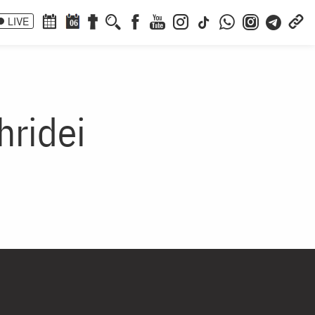
LIVE
06
hridei