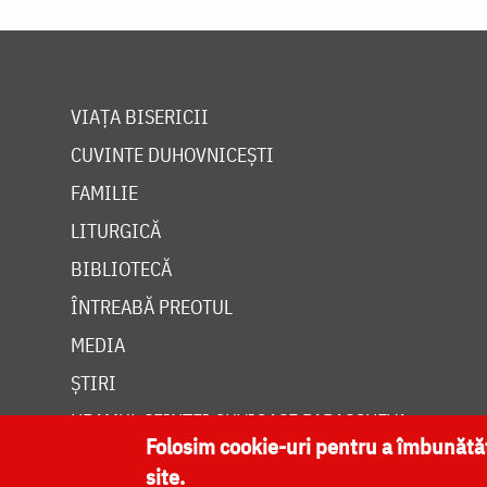
VIAȚA BISERICII
CUVINTE DUHOVNICEȘTI
FAMILIE
LITURGICĂ
BIBLIOTECĂ
ÎNTREABĂ PREOTUL
MEDIA
ȘTIRI
HRAMUL SFINTEI CUVIOASE PARASCHEVA
Folosim cookie-uri pentru a îmbunăt
site.