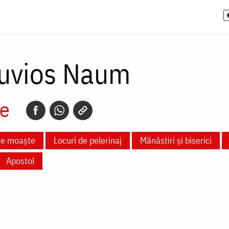
Cuvios Naum
e
te moaște
Locuri de pelerinaj
Mănăstiri și biserici
Apostol