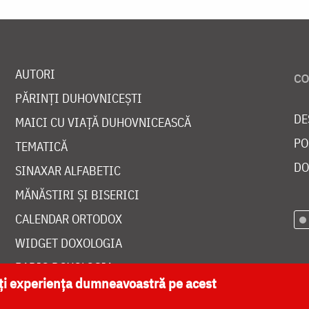
AUTORI
PĂRINȚI DUHOVNICEȘTI
DE
MAICI CU VIAȚĂ DUHOVNICEASCĂ
PO
TEMATICĂ
DO
SINAXAR ALFABETIC
MĂNĂSTIRI ȘI BISERICI
CALENDAR ORTODOX
WIDGET DOXOLOGIA
RADIO DOXOLOGIA
ăți experiența dumneavoastră pe acest