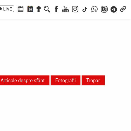
LIVE
08
Articole despre sfânt
Fotografii
Tropar