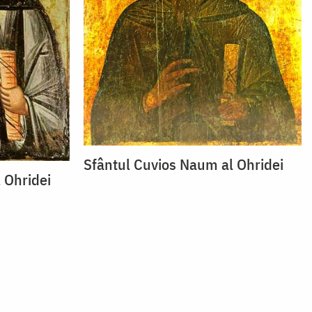
Sfântul Cuvios Naum al Ohridei
 Ohridei