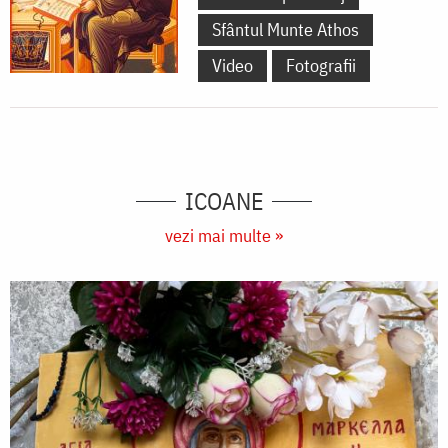
Sfântul Munte Athos
Video
Fotografii
ICOANE
vezi mai multe »