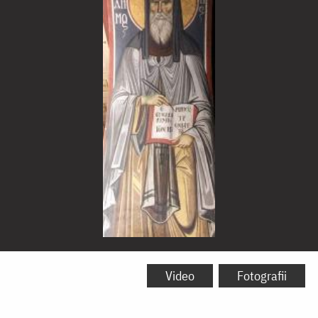
Sfântul
Cuvios
Video
Fotografii
Nicodim