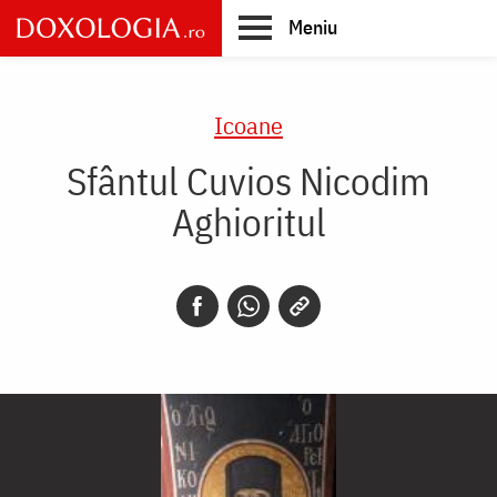
Skip
Meniu
to
main
Main
content
navigation
Icoane
Sfântul Cuvios Nicodim
Aghioritul