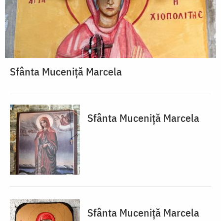
Sfânta Muceniță Marcela
Sfânta Muceniță Marcela
Sfânta Muceniță Marcela