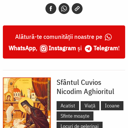
Aghioritul
Alătură-te comunității noastre pe
WhatsApp
,
Instagram
și
Telegram
!
Sfântul Cuvios
Nicodim Aghioritul
Acatist
Viață
Icoane
Sfinte moaște
Locuri de pelerinaj