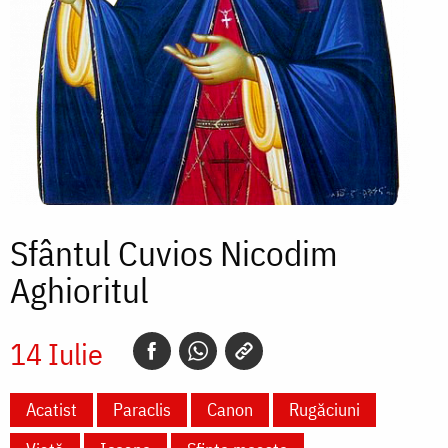
Sfântul Cuvios Nicodim
Aghioritul
14 Iulie
Acatist
Paraclis
Canon
Rugăciuni