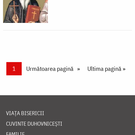
Paginare
Current page
1
Next page
Următoarea pagină
Last page
Ultima pagină »
VIAȚA BISERICII
CUVINTE DUHOVNICEȘTI
FAMILIE