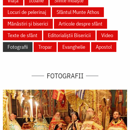
Viață
Icoane
Sfinte moaște
Locuri de pelerinaj
Sfântul Munte Athos
Mănăstiri și biserici
Articole despre sfânt
Texte de sfânt
Editorialiștii Bisericii
Video
Fotografii
Tropar
Evanghelie
Apostol
FOTOGRAFII