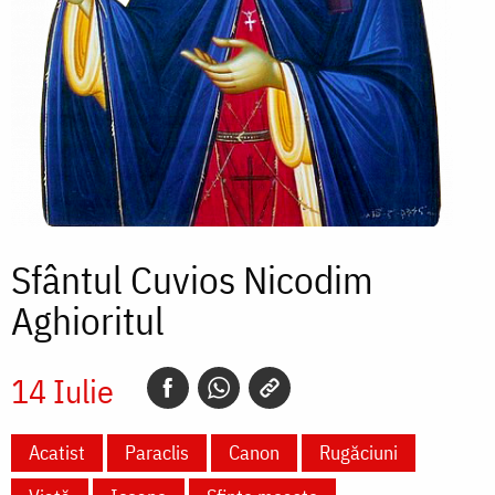
Sfântul Cuvios Nicodim
Aghioritul
14 Iulie
Acatist
Paraclis
Canon
Rugăciuni