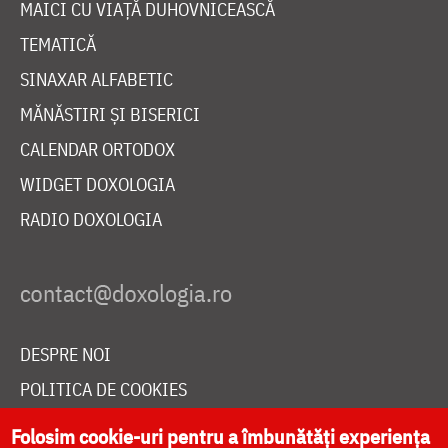
MAICI CU VIAȚĂ DUHOVNICEASCĂ
TEMATICĂ
SINAXAR ALFABETIC
MĂNĂSTIRI ȘI BISERICI
CALENDAR ORTODOX
WIDGET DOXOLOGIA
RADIO DOXOLOGIA
DESPRE NOI
POLITICA DE COOKIES
DONEAZĂ ONLINE PENTRU CATEDRALA NAȚIONALĂ
Folosim cookie-uri pentru a îmbunătăți experiența