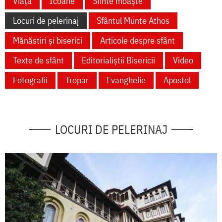
Viață
Icoane
Sfinte moaște
Locuri de pelerinaj
Sfântul Munte Athos
Mănăstiri și biserici
Articole despre sfânt
Texte de sfânt
Editorialiștii Bisericii
Video
Fotografii
Tropar
Evanghelie
Apostol
LOCURI DE PELERINAJ