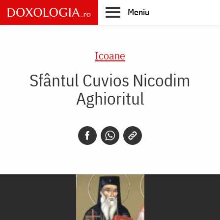
Skip
Meniu
to
main
Main
content
navigation
Icoane
Sfântul Cuvios Nicodim
Aghioritul