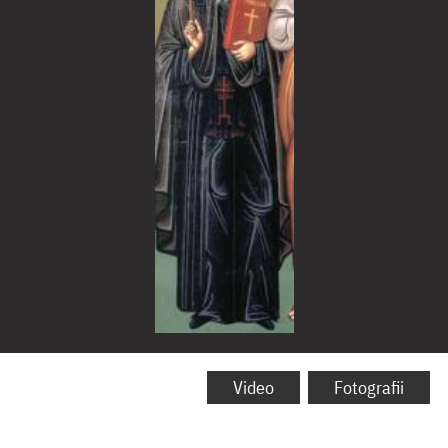
Sfântul
Cuvios
Video
Fotografii
Nicodim