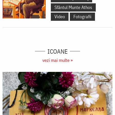
Sfântul Munte Athos
Video
Fotografii
ICOANE
vezi mai multe »