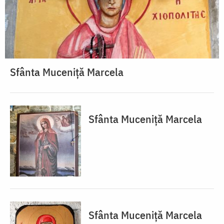
Sfânta Muceniță Marcela
Sfânta Muceniță Marcela
Sfânta Muceniță Marcela