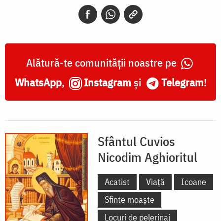
Aghioritul
Alătură-te comunității noastre pe
WhatsApp
,
Instagram
și
Telegram
!
Sfântul Cuvios
Nicodim Aghioritul
Acatist
Viață
Icoane
Sfinte moaște
Locuri de pelerinaj